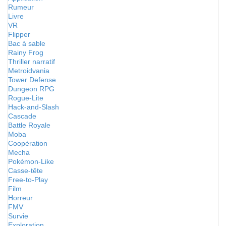
Rumeur
Livre
VR
Flipper
Bac à sable
Rainy Frog
Thriller narratif
Metroidvania
Tower Defense
Dungeon RPG
Rogue-Lite
Hack-and-Slash
Cascade
Battle Royale
Moba
Coopération
Mecha
Pokémon-Like
Casse-tête
Free-to-Play
Film
Horreur
FMV
Survie
Exploration