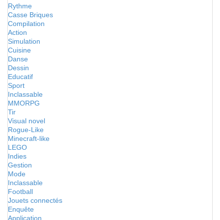
Rythme
Casse Briques
Compilation
Action
Simulation
Cuisine
Danse
Dessin
Educatif
Sport
Inclassable
MMORPG
Tir
Visual novel
Rogue-Like
Minecraft-like
LEGO
Indies
Gestion
Mode
Inclassable
Football
Jouets connectés
Enquête
Application