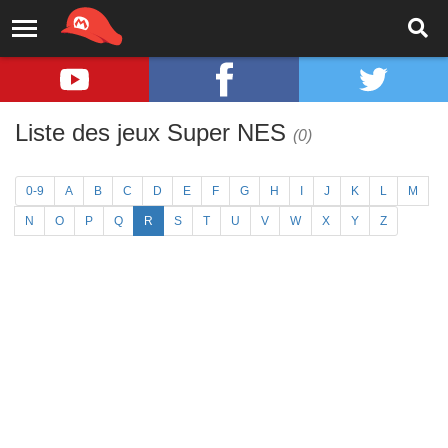
Liste des jeux Super NES
(0)
0-9
A
B
C
D
E
F
G
H
I
J
K
L
M
N
O
P
Q
R
S
T
U
V
W
X
Y
Z