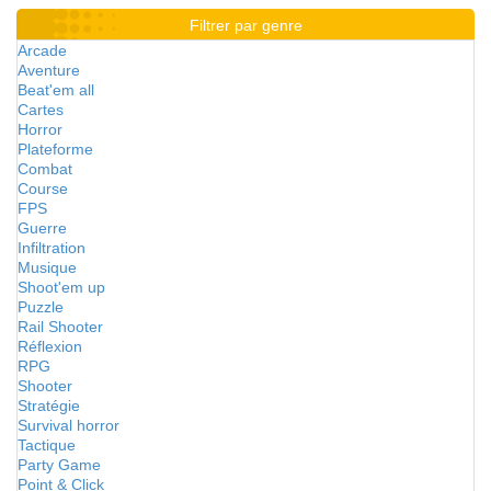
Filtrer par genre
Arcade
Aventure
Beat'em all
Cartes
Horror
Plateforme
Combat
Course
FPS
Guerre
Infiltration
Musique
Shoot'em up
Puzzle
Rail Shooter
Réflexion
RPG
Shooter
Stratégie
Survival horror
Tactique
Party Game
Point & Click