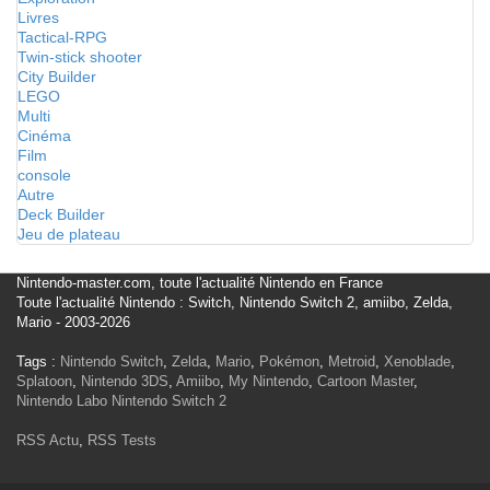
Livres
Tactical-RPG
Twin-stick shooter
City Builder
LEGO
Multi
Cinéma
Film
console
Autre
Deck Builder
Jeu de plateau
Nintendo-master.com, toute l'actualité Nintendo en France
Toute l'actualité Nintendo : Switch, Nintendo Switch 2, amiibo, Zelda,
Mario - 2003-2026
Tags :
Nintendo Switch
,
Zelda
,
Mario
,
Pokémon
,
Metroid
,
Xenoblade
,
Splatoon
,
Nintendo 3DS
,
Amiibo
,
My Nintendo
,
Cartoon Master
,
Nintendo Labo
Nintendo Switch 2
RSS Actu
,
RSS Tests