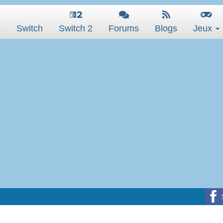
s
Switch
Switch 2
Forums
Blogs
Jeux