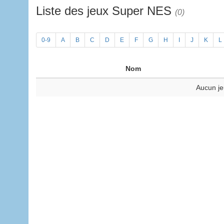
Liste des jeux Super NES
(0)
0-9
A
B
C
D
E
F
G
H
I
J
K
L
Nom
Aucun je