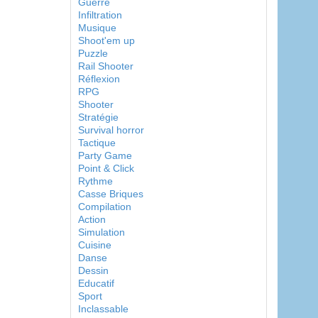
Guerre
Infiltration
Musique
Shoot'em up
Puzzle
Rail Shooter
Réflexion
RPG
Shooter
Stratégie
Survival horror
Tactique
Party Game
Point & Click
Rythme
Casse Briques
Compilation
Action
Simulation
Cuisine
Danse
Dessin
Educatif
Sport
Inclassable