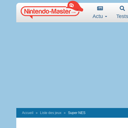
Actu
Test
Accueil
Liste des jeux
Super NES