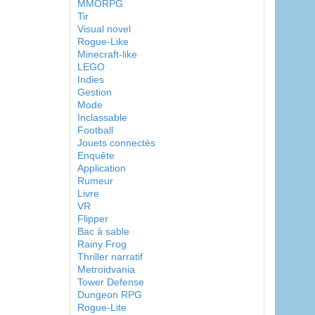
MMORPG
Tir
Visual novel
Rogue-Like
Minecraft-like
LEGO
Indies
Gestion
Mode
Inclassable
Football
Jouets connectés
Enquête
Application
Rumeur
Livre
VR
Flipper
Bac à sable
Rainy Frog
Thriller narratif
Metroidvania
Tower Defense
Dungeon RPG
Rogue-Lite