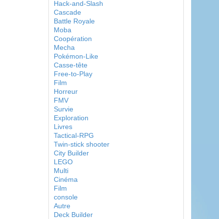
Hack-and-Slash
Cascade
Battle Royale
Moba
Coopération
Mecha
Pokémon-Like
Casse-tête
Free-to-Play
Film
Horreur
FMV
Survie
Exploration
Livres
Tactical-RPG
Twin-stick shooter
City Builder
LEGO
Multi
Cinéma
Film
console
Autre
Deck Builder