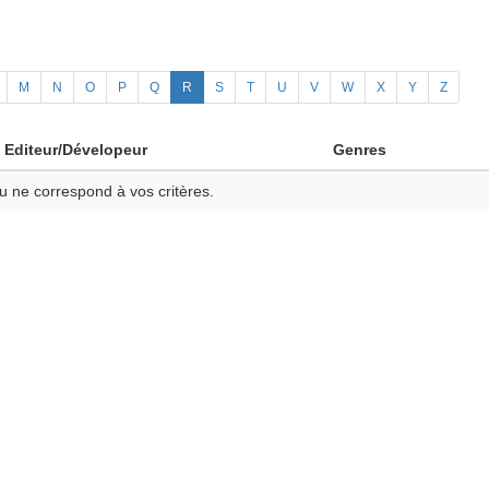
M
N
O
P
Q
R
S
T
U
V
W
X
Y
Z
Editeur/Dévelopeur
Genres
u ne correspond à vos critères.