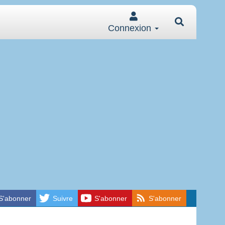
Connexion
S'abonner
Suivre
S'abonner
S'abonner