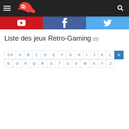
Liste des jeux Retro-Gaming
(0)
0-9
A
B
C
D
E
F
G
H
I
J
K
L
M
N
O
P
Q
R
S
T
U
V
W
X
Y
Z