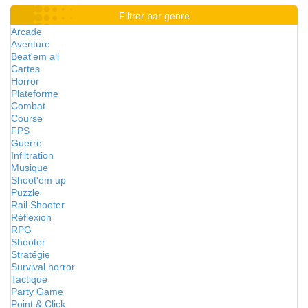
Filtrer par genre
Arcade
Aventure
Beat'em all
Cartes
Horror
Plateforme
Combat
Course
FPS
Guerre
Infiltration
Musique
Shoot'em up
Puzzle
Rail Shooter
Réflexion
RPG
Shooter
Stratégie
Survival horror
Tactique
Party Game
Point & Click