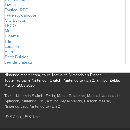
Livres
Tactical-RPG
Twin-stick shooter
City Builder
LEGO
Multi
Cinéma
Film
console
Autre
Deck Builder
Jeu de plateau
Nintendo-master.com, toute l'actualité Nintendo en France
Toute l'actualité Nintendo : Switch, Nintendo Switch 2, amiibo, Zelda,
Mario - 2003-2026
Tags :
Nintendo Switch
,
Zelda
,
Mario
,
Pokémon
,
Metroid
,
Xenoblade
,
Splatoon
,
Nintendo 3DS
,
Amiibo
,
My Nintendo
,
Cartoon Master
,
Nintendo Labo
Nintendo Switch 2
RSS Actu
,
RSS Tests