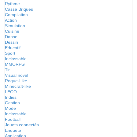
Rythme
Casse Briques
Compilation
Action
Simulation
Cuisine
Danse
Dessin
Educatif
Sport
Inclassable
MMORPG
Tir
Visual novel
Rogue-Like
Minecraft-like
LEGO
Indies
Gestion
Mode
Inclassable
Football
Jouets connectés
Enquête
Application