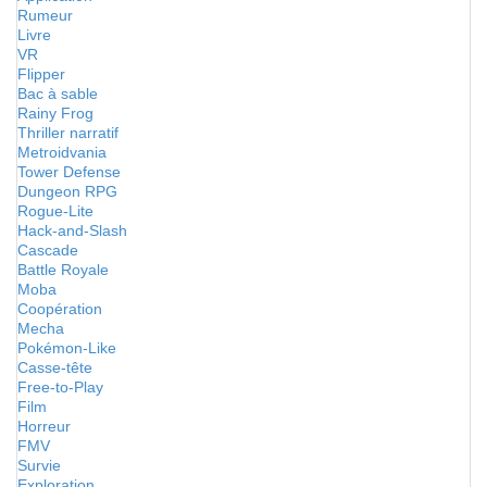
Rumeur
Livre
VR
Flipper
Bac à sable
Rainy Frog
Thriller narratif
Metroidvania
Tower Defense
Dungeon RPG
Rogue-Lite
Hack-and-Slash
Cascade
Battle Royale
Moba
Coopération
Mecha
Pokémon-Like
Casse-tête
Free-to-Play
Film
Horreur
FMV
Survie
Exploration