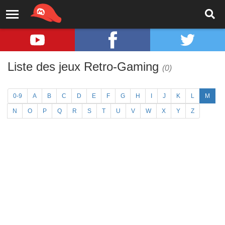
Liste des jeux Retro-Gaming
(0)
0-9
A
B
C
D
E
F
G
H
I
J
K
L
M
N
O
P
Q
R
S
T
U
V
W
X
Y
Z