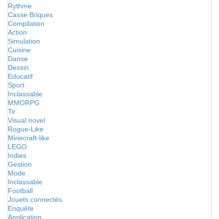
Rythme
Casse Briques
Compilation
Action
Simulation
Cuisine
Danse
Dessin
Educatif
Sport
Inclassable
MMORPG
Tir
Visual novel
Rogue-Like
Minecraft-like
LEGO
Indies
Gestion
Mode
Inclassable
Football
Jouets connectés
Enquête
Application