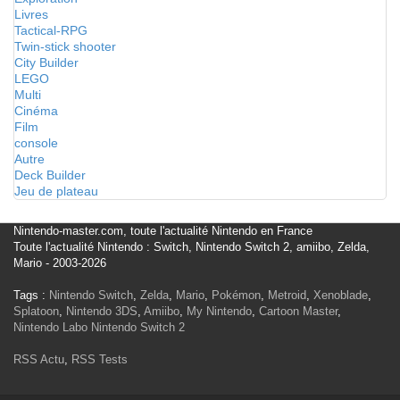
Livres
Tactical-RPG
Twin-stick shooter
City Builder
LEGO
Multi
Cinéma
Film
console
Autre
Deck Builder
Jeu de plateau
Nintendo-master.com, toute l'actualité Nintendo en France
Toute l'actualité Nintendo : Switch, Nintendo Switch 2, amiibo, Zelda,
Mario - 2003-2026
Tags :
Nintendo Switch
,
Zelda
,
Mario
,
Pokémon
,
Metroid
,
Xenoblade
,
Splatoon
,
Nintendo 3DS
,
Amiibo
,
My Nintendo
,
Cartoon Master
,
Nintendo Labo
Nintendo Switch 2
RSS Actu
,
RSS Tests