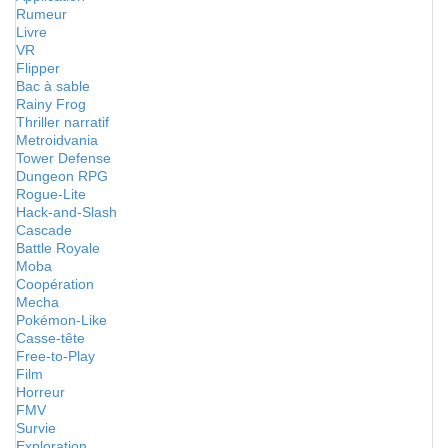
Rumeur
Livre
VR
Flipper
Bac à sable
Rainy Frog
Thriller narratif
Metroidvania
Tower Defense
Dungeon RPG
Rogue-Lite
Hack-and-Slash
Cascade
Battle Royale
Moba
Coopération
Mecha
Pokémon-Like
Casse-tête
Free-to-Play
Film
Horreur
FMV
Survie
Exploration