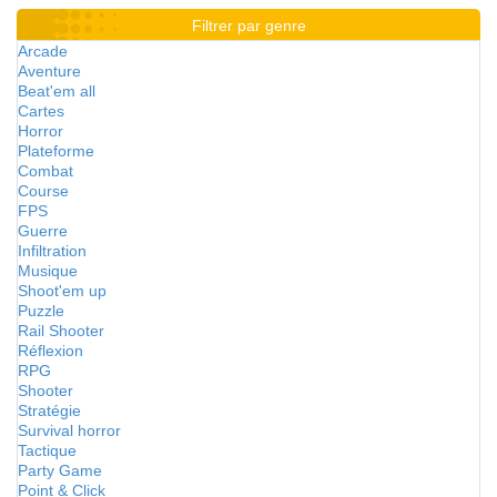
Filtrer par genre
Arcade
Aventure
Beat'em all
Cartes
Horror
Plateforme
Combat
Course
FPS
Guerre
Infiltration
Musique
Shoot'em up
Puzzle
Rail Shooter
Réflexion
RPG
Shooter
Stratégie
Survival horror
Tactique
Party Game
Point & Click