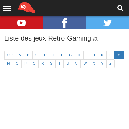
Liste des jeux Retro-Gaming
(0)
0-9
A
B
C
D
E
F
G
H
I
J
K
L
M
N
O
P
Q
R
S
T
U
V
W
X
Y
Z