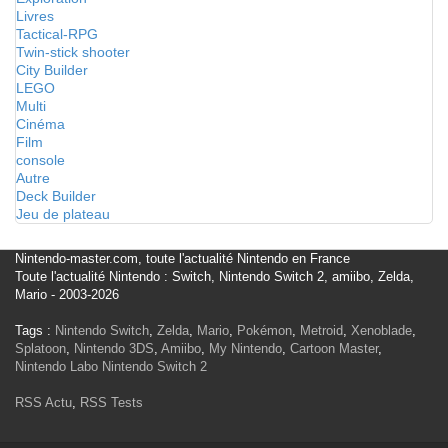
Livres
Tactical-RPG
Twin-stick shooter
City Builder
LEGO
Multi
Cinéma
Film
console
Autre
Deck Builder
Jeu de plateau
Nintendo-master.com, toute l'actualité Nintendo en France
Toute l'actualité Nintendo : Switch, Nintendo Switch 2, amiibo, Zelda,
Mario - 2003-2026
Tags :
Nintendo Switch
,
Zelda
,
Mario
,
Pokémon
,
Metroid
,
Xenoblade
,
Splatoon
,
Nintendo 3DS
,
Amiibo
,
My Nintendo
,
Cartoon Master
,
Nintendo Labo
Nintendo Switch 2
RSS Actu
,
RSS Tests