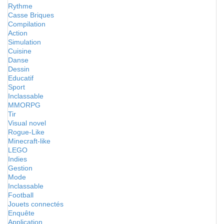
Rythme
Casse Briques
Compilation
Action
Simulation
Cuisine
Danse
Dessin
Educatif
Sport
Inclassable
MMORPG
Tir
Visual novel
Rogue-Like
Minecraft-like
LEGO
Indies
Gestion
Mode
Inclassable
Football
Jouets connectés
Enquête
Application