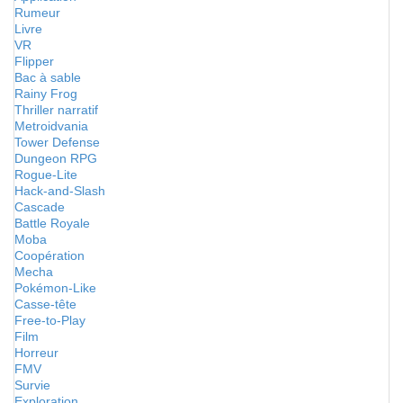
Rumeur
Livre
VR
Flipper
Bac à sable
Rainy Frog
Thriller narratif
Metroidvania
Tower Defense
Dungeon RPG
Rogue-Lite
Hack-and-Slash
Cascade
Battle Royale
Moba
Coopération
Mecha
Pokémon-Like
Casse-tête
Free-to-Play
Film
Horreur
FMV
Survie
Exploration