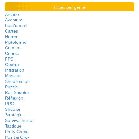
Filtrer par genre
Arcade
Aventure
Beat'em all
Cartes
Horror
Plateforme
Combat
Course
FPS
Guerre
Infiltration
Musique
Shoot'em up
Puzzle
Rail Shooter
Réflexion
RPG
Shooter
Stratégie
Survival horror
Tactique
Party Game
Point & Click