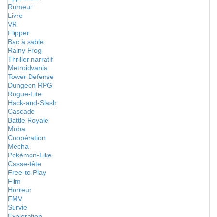
Rumeur
Livre
VR
Flipper
Bac à sable
Rainy Frog
Thriller narratif
Metroidvania
Tower Defense
Dungeon RPG
Rogue-Lite
Hack-and-Slash
Cascade
Battle Royale
Moba
Coopération
Mecha
Pokémon-Like
Casse-tête
Free-to-Play
Film
Horreur
FMV
Survie
Exploration