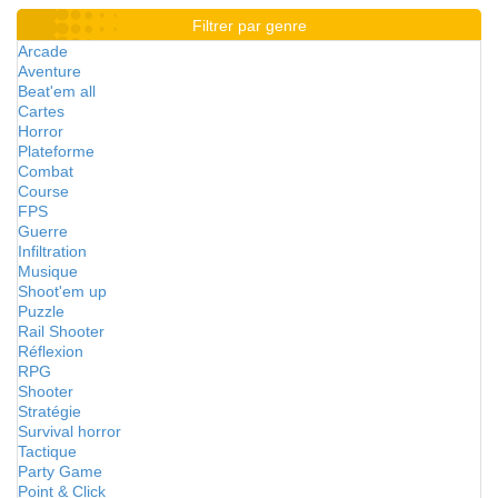
Filtrer par genre
Arcade
Aventure
Beat'em all
Cartes
Horror
Plateforme
Combat
Course
FPS
Guerre
Infiltration
Musique
Shoot'em up
Puzzle
Rail Shooter
Réflexion
RPG
Shooter
Stratégie
Survival horror
Tactique
Party Game
Point & Click