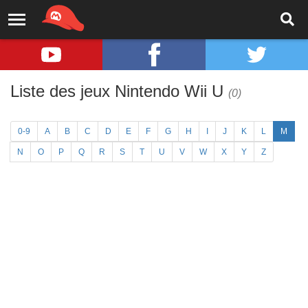
Liste des jeux Nintendo Wii U
(0)
0-9
A
B
C
D
E
F
G
H
I
J
K
L
M
N
O
P
Q
R
S
T
U
V
W
X
Y
Z