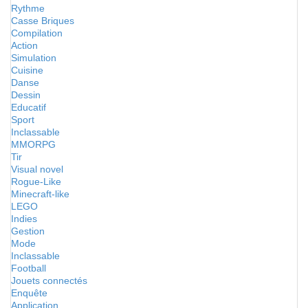
Rythme
Casse Briques
Compilation
Action
Simulation
Cuisine
Danse
Dessin
Educatif
Sport
Inclassable
MMORPG
Tir
Visual novel
Rogue-Like
Minecraft-like
LEGO
Indies
Gestion
Mode
Inclassable
Football
Jouets connectés
Enquête
Application