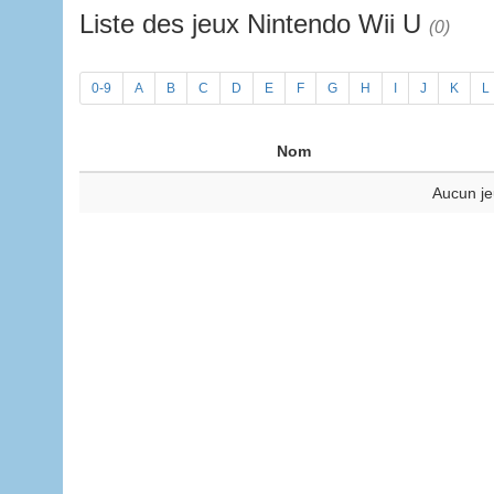
Liste des jeux Nintendo Wii U
(0)
0-9
A
B
C
D
E
F
G
H
I
J
K
L
Nom
Aucun je