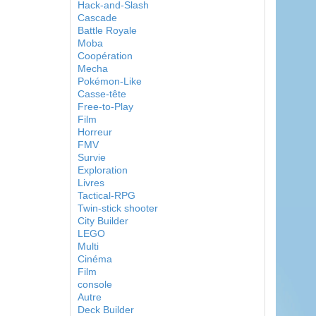
Hack-and-Slash
Cascade
Battle Royale
Moba
Coopération
Mecha
Pokémon-Like
Casse-tête
Free-to-Play
Film
Horreur
FMV
Survie
Exploration
Livres
Tactical-RPG
Twin-stick shooter
City Builder
LEGO
Multi
Cinéma
Film
console
Autre
Deck Builder