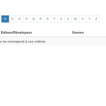
M
N
O
P
Q
R
S
T
U
V
W
X
Y
Z
Editeur/Dévelopeur
Genres
u ne correspond à vos critères.