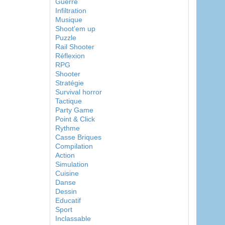
Guerre
Infiltration
Musique
Shoot'em up
Puzzle
Rail Shooter
Réflexion
RPG
Shooter
Stratégie
Survival horror
Tactique
Party Game
Point & Click
Rythme
Casse Briques
Compilation
Action
Simulation
Cuisine
Danse
Dessin
Educatif
Sport
Inclassable