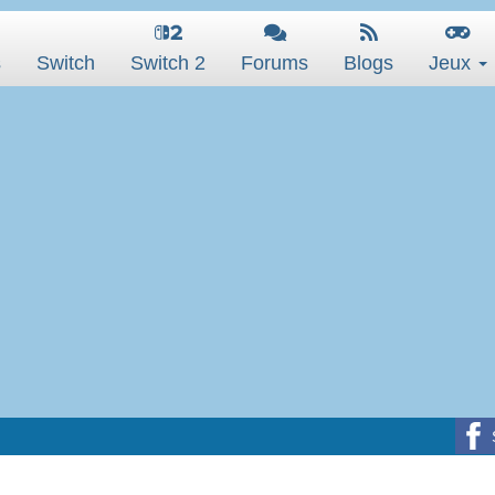
s
Switch
Switch 2
Forums
Blogs
Jeux