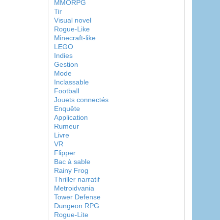
MMORPG
Tir
Visual novel
Rogue-Like
Minecraft-like
LEGO
Indies
Gestion
Mode
Inclassable
Football
Jouets connectés
Enquête
Application
Rumeur
Livre
VR
Flipper
Bac à sable
Rainy Frog
Thriller narratif
Metroidvania
Tower Defense
Dungeon RPG
Rogue-Lite