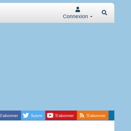
Connexion
S'abonner
Suivre
S'abonner
S'abonner