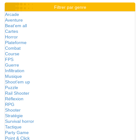
Filtrer par genre
Arcade
Aventure
Beat'em all
Cartes
Horror
Plateforme
Combat
Course
FPS
Guerre
Infiltration
Musique
Shoot'em up
Puzzle
Rail Shooter
Réflexion
RPG
Shooter
Stratégie
Survival horror
Tactique
Party Game
Point & Click