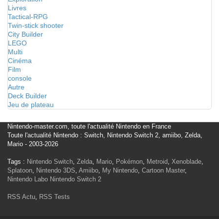
Livres
Tactical-RPG
Twin-stick shooter
City Builder
LEGO
Multi
Cinéma
Film
console
Autre
Deck Builder
Jeu de plateau
Nintendo-master.com, toute l'actualité Nintendo en France
Toute l'actualité Nintendo : Switch, Nintendo Switch 2, amiibo, Zelda,
Mario - 2003-2026
Tags :
Nintendo Switch
,
Zelda
,
Mario
,
Pokémon
,
Metroid
,
Xenoblade
,
Splatoon
,
Nintendo 3DS
,
Amiibo
,
My Nintendo
,
Cartoon Master
,
Nintendo Labo
Nintendo Switch 2
RSS Actu
,
RSS Tests