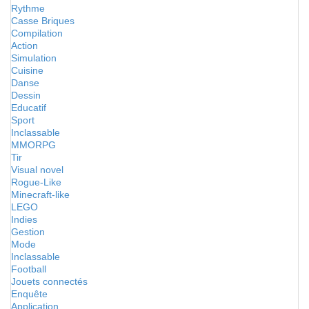
Rythme
Casse Briques
Compilation
Action
Simulation
Cuisine
Danse
Dessin
Educatif
Sport
Inclassable
MMORPG
Tir
Visual novel
Rogue-Like
Minecraft-like
LEGO
Indies
Gestion
Mode
Inclassable
Football
Jouets connectés
Enquête
Application