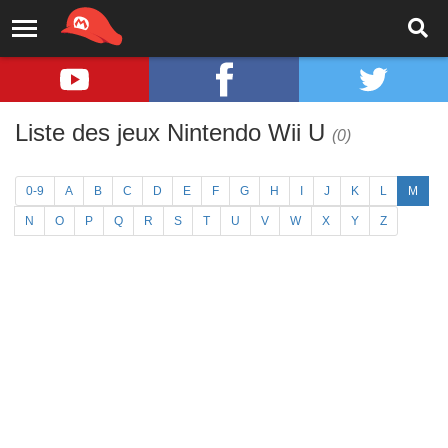
Liste des jeux Nintendo Wii U
(0)
0-9
A
B
C
D
E
F
G
H
I
J
K
L
M
N
O
P
Q
R
S
T
U
V
W
X
Y
Z