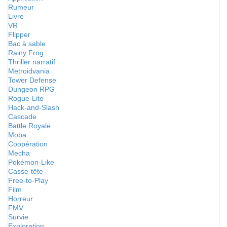
Rumeur
Livre
VR
Flipper
Bac à sable
Rainy Frog
Thriller narratif
Metroidvania
Tower Defense
Dungeon RPG
Rogue-Lite
Hack-and-Slash
Cascade
Battle Royale
Moba
Coopération
Mecha
Pokémon-Like
Casse-tête
Free-to-Play
Film
Horreur
FMV
Survie
Exploration