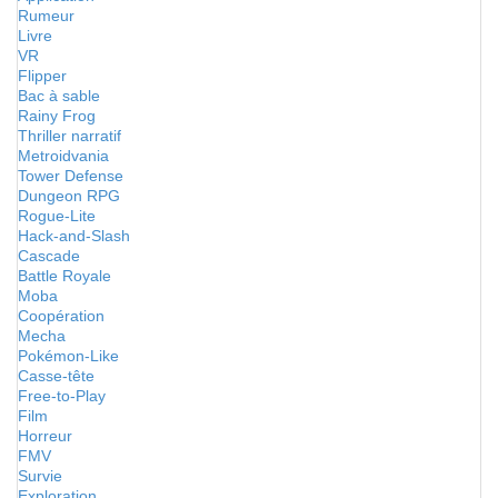
Rumeur
Livre
VR
Flipper
Bac à sable
Rainy Frog
Thriller narratif
Metroidvania
Tower Defense
Dungeon RPG
Rogue-Lite
Hack-and-Slash
Cascade
Battle Royale
Moba
Coopération
Mecha
Pokémon-Like
Casse-tête
Free-to-Play
Film
Horreur
FMV
Survie
Exploration