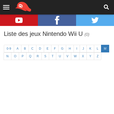
Liste des jeux Nintendo Wii U
(0)
0-9
A
B
C
D
E
F
G
H
I
J
K
L
M
N
O
P
Q
R
S
T
U
V
W
X
Y
Z