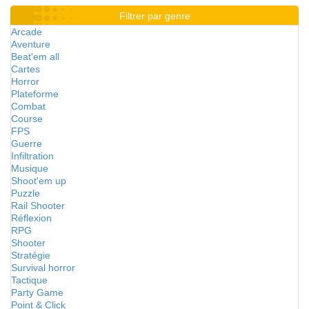
Filtrer par genre
Arcade
Aventure
Beat'em all
Cartes
Horror
Plateforme
Combat
Course
FPS
Guerre
Infiltration
Musique
Shoot'em up
Puzzle
Rail Shooter
Réflexion
RPG
Shooter
Stratégie
Survival horror
Tactique
Party Game
Point & Click