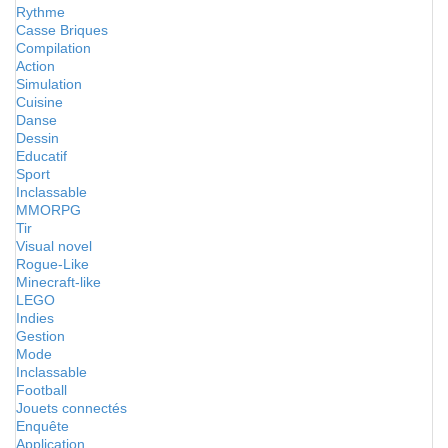
Rythme
Casse Briques
Compilation
Action
Simulation
Cuisine
Danse
Dessin
Educatif
Sport
Inclassable
MMORPG
Tir
Visual novel
Rogue-Like
Minecraft-like
LEGO
Indies
Gestion
Mode
Inclassable
Football
Jouets connectés
Enquête
Application