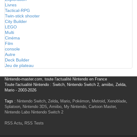
Livres
Tactical-RPG
Twin-stick shooter
City Builder
LEGO
Multi
Cinéma
Film
console
Autre
Deck Builder
Jeu de plateau
Nintendo-master.com, toute l'actualité Nintendo en France
Toute l'actualité Nintendo : Switch, Nintendo Switch 2, amiibo, Zelda,
Mario - 2003-2026
Tags :
Nintendo Switch
,
Zelda
,
Mario
,
Pokémon
,
Metroid
,
Xenoblade
,
Splatoon
,
Nintendo 3DS
,
Amiibo
,
My Nintendo
,
Cartoon Master
,
Nintendo Labo
Nintendo Switch 2
RSS Actu
,
RSS Tests