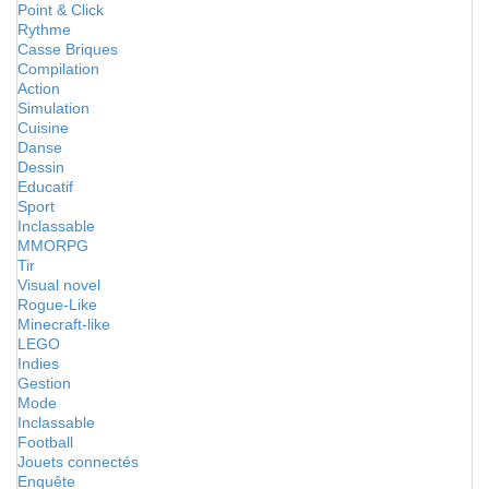
Point & Click
Rythme
Casse Briques
Compilation
Action
Simulation
Cuisine
Danse
Dessin
Educatif
Sport
Inclassable
MMORPG
Tir
Visual novel
Rogue-Like
Minecraft-like
LEGO
Indies
Gestion
Mode
Inclassable
Football
Jouets connectés
Enquête