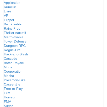
Application
Rumeur
Livre
VR
Flipper
Bac à sable
Rainy Frog
Thriller narratif
Metroidvania
Tower Defense
Dungeon RPG
Rogue-Lite
Hack-and-Slash
Cascade
Battle Royale
Moba
Coopération
Mecha
Pokémon-Like
Casse-tête
Free-to-Play
Film
Horreur
FMV
Survie