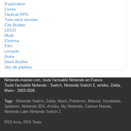
Exploration
Livres
Tactical-RPG
Twin-stick shooter
City Builder
LEGO
Multi
Cinéma
Film
console
Autre
Deck Builder
Jeu de plateau
Nintendo-master.com, toute l'actualité Nintendo en France
Toute l'actualité Nintendo : Switch, Nintendo Switch 2, amiibo, Zelda,
Mario - 2003-2026
Tags :
Nintendo Switch
,
Zelda
,
Mario
,
Pokémon
,
Metroid
,
Xenoblade
,
Splatoon
,
Nintendo 3DS
,
Amiibo
,
My Nintendo
,
Cartoon Master
,
Nintendo Labo
Nintendo Switch 2
RSS Actu
,
RSS Tests