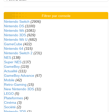
Filtrer par console
Nintendo Switch
(2906)
Nintendo DS
(1100)
Nintendo Wii
(1081)
Nintendo 3DS
(929)
Nintendo Wii U
(682)
GameCube
(422)
Nintendo 64
(315)
Nintendo Switch 2
(231)
NES
(138)
Super NES
(137)
GameBoy
(119)
Actualité
(111)
GameBoy Advance
(67)
Mobile
(42)
Retro-Gaming
(15)
New Nintendo 3DS
(11)
LEGO
(5)
Plateformes
(4)
Cinéma
(3)
Société
(2)
Nintendo 2DS
(1)