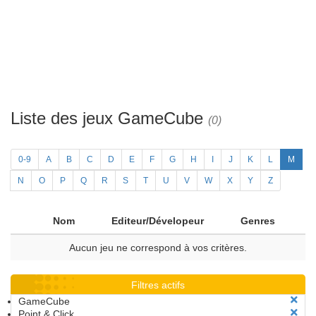
Liste des jeux GameCube
(0)
0-9
A
B
C
D
E
F
G
H
I
J
K
L
M
N
O
P
Q
R
S
T
U
V
W
X
Y
Z
Nom
Editeur/Dévelopeur
Genres
Aucun jeu ne correspond à vos critères.
Filtres actifs
GameCube
Point & Click