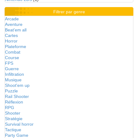
Filtrer par genre
Arcade
Aventure
Beat'em all
Cartes
Horror
Plateforme
Combat
Course
FPS
Guerre
Infiltration
Musique
Shoot'em up
Puzzle
Rail Shooter
Réflexion
RPG
Shooter
Stratégie
Survival horror
Tactique
Party Game