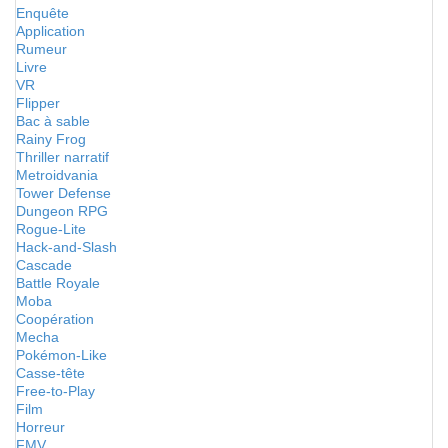
Enquête
Application
Rumeur
Livre
VR
Flipper
Bac à sable
Rainy Frog
Thriller narratif
Metroidvania
Tower Defense
Dungeon RPG
Rogue-Lite
Hack-and-Slash
Cascade
Battle Royale
Moba
Coopération
Mecha
Pokémon-Like
Casse-tête
Free-to-Play
Film
Horreur
FMV