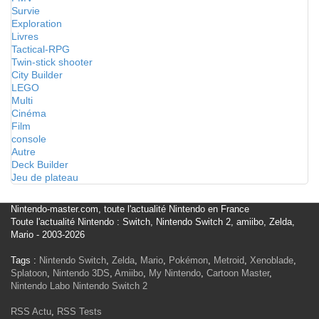
Survie
Exploration
Livres
Tactical-RPG
Twin-stick shooter
City Builder
LEGO
Multi
Cinéma
Film
console
Autre
Deck Builder
Jeu de plateau
Nintendo-master.com, toute l'actualité Nintendo en France
Toute l'actualité Nintendo : Switch, Nintendo Switch 2, amiibo, Zelda,
Mario - 2003-2026
Tags :
Nintendo Switch
,
Zelda
,
Mario
,
Pokémon
,
Metroid
,
Xenoblade
,
Splatoon
,
Nintendo 3DS
,
Amiibo
,
My Nintendo
,
Cartoon Master
,
Nintendo Labo
Nintendo Switch 2
RSS Actu
,
RSS Tests