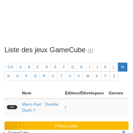
Liste des jeux GameCube
(1)
0-9
A
B
C
D
E
F
G
H
I
J
K
L
M
N
O
P
Q
R
S
T
U
V
W
X
Y
Z
Nom
Editeur/Dévelopeur
Genres
Mario Kart : Double
GC
/
Dash !!
Filtres actifs
GameCube