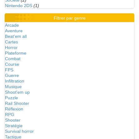
Société
(2)
Nintendo 2DS
(1)
Filtrer par genre
Arcade
Aventure
Beat'em all
Cartes
Horror
Plateforme
Combat
Course
FPS
Guerre
Infiltration
Musique
Shoot'em up
Puzzle
Rail Shooter
Réflexion
RPG
Shooter
Stratégie
Survival horror
Tactique