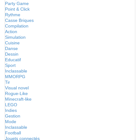
Party Game
Point & Click
Rythme
Casse Briques
Compilation
Action
Simulation
Cuisine
Danse
Dessin
Educatif
Sport
Inclassable
MMORPG
Tir
Visual novel
Rogue-Like
Minecraft-like
LEGO
Indies
Gestion
Mode
Inclassable
Football
Jouets connectés