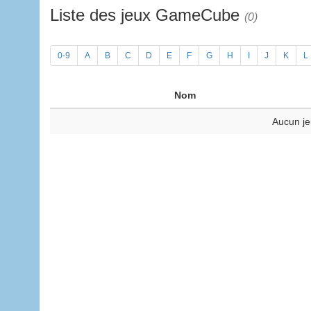
Liste des jeux GameCube
(0)
0-9
A
B
C
D
E
F
G
H
I
J
K
L
Nom
Aucun je