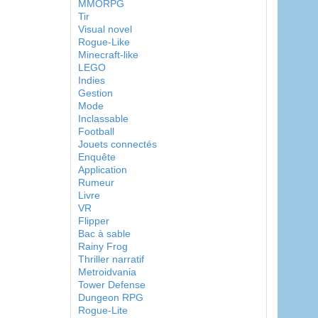
MMORPG
Tir
Visual novel
Rogue-Like
Minecraft-like
LEGO
Indies
Gestion
Mode
Inclassable
Football
Jouets connectés
Enquête
Application
Rumeur
Livre
VR
Flipper
Bac à sable
Rainy Frog
Thriller narratif
Metroidvania
Tower Defense
Dungeon RPG
Rogue-Lite