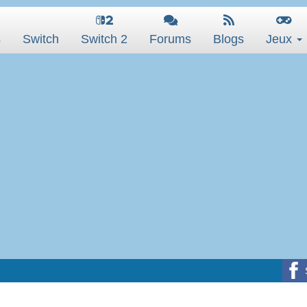
s
Switch
Switch 2
Forums
Blogs
Jeux