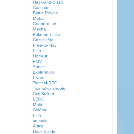
Hack-and-Slash
Cascade
Battle Royale
Moba
Coopération
Mecha
Pokémon-Like
Casse-tête
Free-to-Play
Film
Horreur
FMV
Survie
Exploration
Livres
Tactical-RPG
Twin-stick shooter
City Builder
LEGO
Multi
Cinéma
Film
console
Autre
Deck Builder