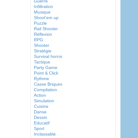
Guerre
Infiltration
Musique
Shoot'em up
Puzzle
Rail Shooter
Réflexion
RPG
Shooter
Stratégie
Survival horror
Tactique
Party Game
Point & Click
Rythme
Casse Briques
Compilation
Action
Simulation
Cuisine
Danse
Dessin
Educatif
Sport
Inclassable