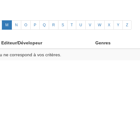
M
N
O
P
Q
R
S
T
U
V
W
X
Y
Z
Editeur/Dévelopeur
Genres
u ne correspond à vos critères.