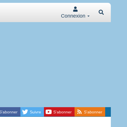
Connexion
S'abonner
Suivre
S'abonner
S'abonner