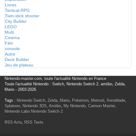
Livres
Tactical-RPG
Twin-stick shooter
City Builder
LEGO
Multi
Cinéma
Film
console
Autre
Deck Builder
Jeu de plateau
Nintendo-master.com, toute l'actualité Nintendo en France
Toute l'actualité Nintendo : Switch, Nintendo Switch 2, amiibo, Zelda,
Mario - 2003-2026
Tags :
Nintendo Switch
,
Zelda
,
Mario
,
Pokémon
,
Metroid
,
Xenoblade
,
Splatoon
,
Nintendo 3DS
,
Amiibo
,
My Nintendo
,
Cartoon Master
,
Nintendo Labo
Nintendo Switch 2
RSS Actu
,
RSS Tests