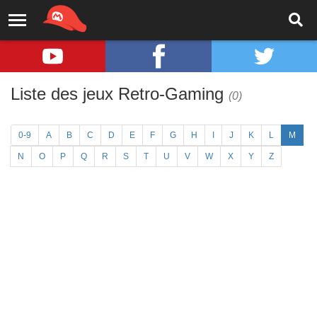
Liste des jeux Retro-Gaming
(0)
0-9
A
B
C
D
E
F
G
H
I
J
K
L
M
N
O
P
Q
R
S
T
U
V
W
X
Y
Z