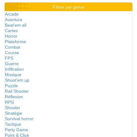
Filtrer par genre
Arcade
Aventure
Beat'em all
Cartes
Horror
Plateforme
Combat
Course
FPS
Guerre
Infiltration
Musique
Shoot'em up
Puzzle
Rail Shooter
Réflexion
RPG
Shooter
Stratégie
Survival horror
Tactique
Party Game
Point & Click