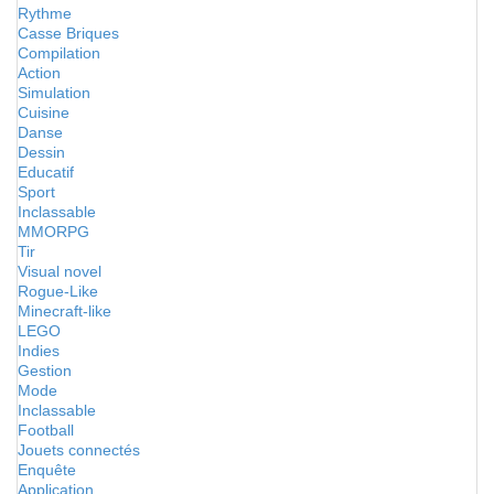
Rythme
Casse Briques
Compilation
Action
Simulation
Cuisine
Danse
Dessin
Educatif
Sport
Inclassable
MMORPG
Tir
Visual novel
Rogue-Like
Minecraft-like
LEGO
Indies
Gestion
Mode
Inclassable
Football
Jouets connectés
Enquête
Application