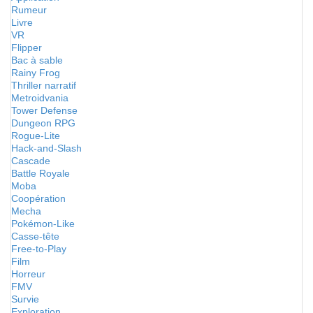
Rumeur
Livre
VR
Flipper
Bac à sable
Rainy Frog
Thriller narratif
Metroidvania
Tower Defense
Dungeon RPG
Rogue-Lite
Hack-and-Slash
Cascade
Battle Royale
Moba
Coopération
Mecha
Pokémon-Like
Casse-tête
Free-to-Play
Film
Horreur
FMV
Survie
Exploration