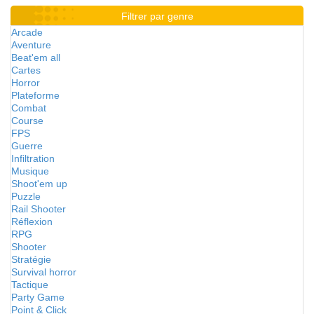
Filtrer par genre
Arcade
Aventure
Beat'em all
Cartes
Horror
Plateforme
Combat
Course
FPS
Guerre
Infiltration
Musique
Shoot'em up
Puzzle
Rail Shooter
Réflexion
RPG
Shooter
Stratégie
Survival horror
Tactique
Party Game
Point & Click