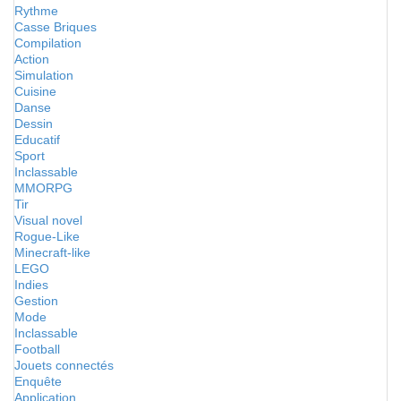
Rythme
Casse Briques
Compilation
Action
Simulation
Cuisine
Danse
Dessin
Educatif
Sport
Inclassable
MMORPG
Tir
Visual novel
Rogue-Like
Minecraft-like
LEGO
Indies
Gestion
Mode
Inclassable
Football
Jouets connectés
Enquête
Application