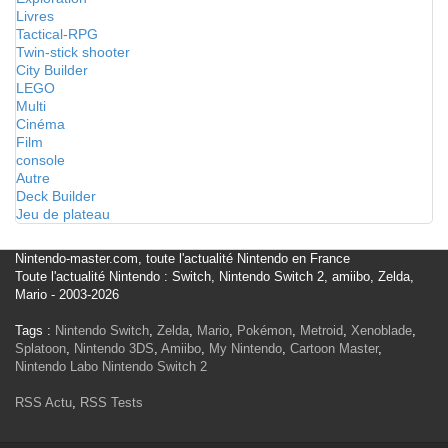
Livres
Tactical-RPG
Twin-stick shooter
City Builder
LEGO
Multi
Cinéma
Film
console
Autre
Deck Builder
Jeu de plateau
Nintendo-master.com, toute l'actualité Nintendo en France
Toute l'actualité Nintendo : Switch, Nintendo Switch 2, amiibo, Zelda,
Mario - 2003-2026
Tags :
Nintendo Switch
,
Zelda
,
Mario
,
Pokémon
,
Metroid
,
Xenoblade
,
Splatoon
,
Nintendo 3DS
,
Amiibo
,
My Nintendo
,
Cartoon Master
,
Nintendo Labo
Nintendo Switch 2
RSS Actu
,
RSS Tests