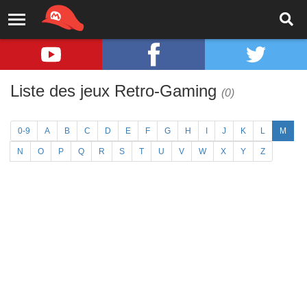
Liste des jeux Retro-Gaming
(0)
0-9
A
B
C
D
E
F
G
H
I
J
K
L
M
N
O
P
Q
R
S
T
U
V
W
X
Y
Z