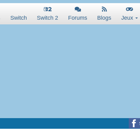
s
Switch
Switch 2
Forums
Blogs
Jeux