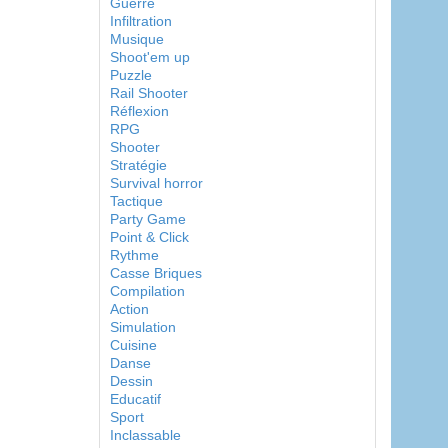
Guerre
Infiltration
Musique
Shoot'em up
Puzzle
Rail Shooter
Réflexion
RPG
Shooter
Stratégie
Survival horror
Tactique
Party Game
Point & Click
Rythme
Casse Briques
Compilation
Action
Simulation
Cuisine
Danse
Dessin
Educatif
Sport
Inclassable