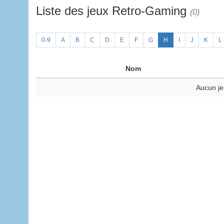
Liste des jeux Retro-Gaming
(0)
0-9
A
B
C
D
E
F
G
H
I
J
K
L
Nom
Aucun je