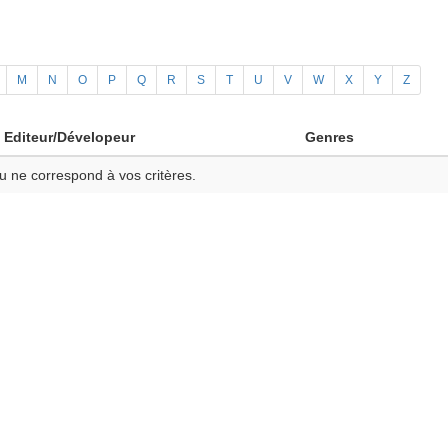
M
N
O
P
Q
R
S
T
U
V
W
X
Y
Z
Editeur/Dévelopeur
Genres
u ne correspond à vos critères.