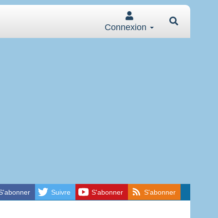
Connexion
S'abonner
Suivre
S'abonner
S'abonner