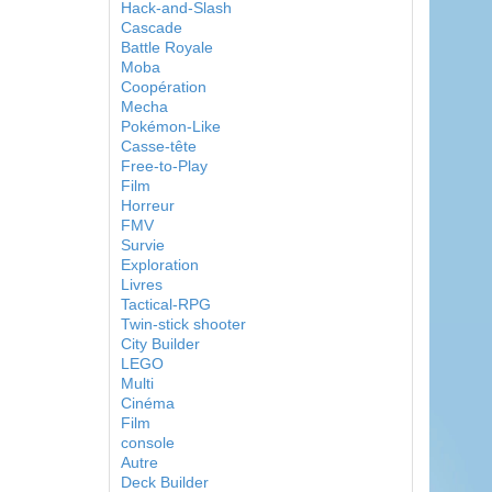
Hack-and-Slash
Cascade
Battle Royale
Moba
Coopération
Mecha
Pokémon-Like
Casse-tête
Free-to-Play
Film
Horreur
FMV
Survie
Exploration
Livres
Tactical-RPG
Twin-stick shooter
City Builder
LEGO
Multi
Cinéma
Film
console
Autre
Deck Builder