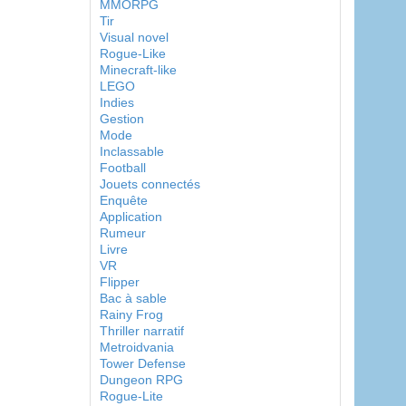
MMORPG
Tir
Visual novel
Rogue-Like
Minecraft-like
LEGO
Indies
Gestion
Mode
Inclassable
Football
Jouets connectés
Enquête
Application
Rumeur
Livre
VR
Flipper
Bac à sable
Rainy Frog
Thriller narratif
Metroidvania
Tower Defense
Dungeon RPG
Rogue-Lite