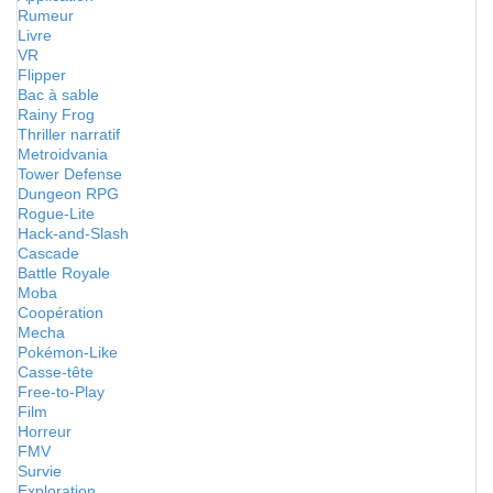
Rumeur
Livre
VR
Flipper
Bac à sable
Rainy Frog
Thriller narratif
Metroidvania
Tower Defense
Dungeon RPG
Rogue-Lite
Hack-and-Slash
Cascade
Battle Royale
Moba
Coopération
Mecha
Pokémon-Like
Casse-tête
Free-to-Play
Film
Horreur
FMV
Survie
Exploration