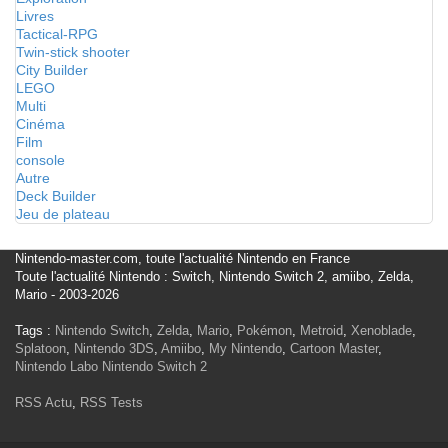
Livres
Tactical-RPG
Twin-stick shooter
City Builder
LEGO
Multi
Cinéma
Film
console
Autre
Deck Builder
Jeu de plateau
Nintendo-master.com, toute l'actualité Nintendo en France
Toute l'actualité Nintendo : Switch, Nintendo Switch 2, amiibo, Zelda,
Mario - 2003-2026
Tags :
Nintendo Switch
,
Zelda
,
Mario
,
Pokémon
,
Metroid
,
Xenoblade
,
Splatoon
,
Nintendo 3DS
,
Amiibo
,
My Nintendo
,
Cartoon Master
,
Nintendo Labo
Nintendo Switch 2
RSS Actu
,
RSS Tests