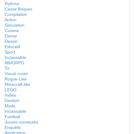
Rythme
Casse Briques
Compilation
Action
Simulation
Cuisine
Danse
Dessin
Educatif
Sport
Inclassable
MMORPG
Tir
Visual novel
Rogue-Like
Minecraft-like
LEGO
Indies
Gestion
Mode
Inclassable
Football
Jouets connectés
Enquête
Application