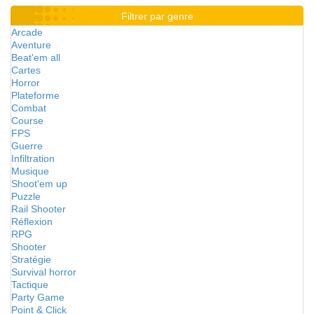
Filtrer par genre
Arcade
Aventure
Beat'em all
Cartes
Horror
Plateforme
Combat
Course
FPS
Guerre
Infiltration
Musique
Shoot'em up
Puzzle
Rail Shooter
Réflexion
RPG
Shooter
Stratégie
Survival horror
Tactique
Party Game
Point & Click