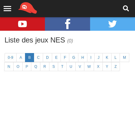
Liste des jeux NES
(0)
0-9
A
B
C
D
E
F
G
H
I
J
K
L
M
N
O
P
Q
R
S
T
U
V
W
X
Y
Z