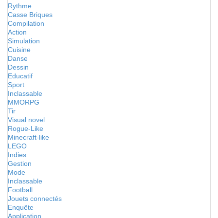
Rythme
Casse Briques
Compilation
Action
Simulation
Cuisine
Danse
Dessin
Educatif
Sport
Inclassable
MMORPG
Tir
Visual novel
Rogue-Like
Minecraft-like
LEGO
Indies
Gestion
Mode
Inclassable
Football
Jouets connectés
Enquête
Application