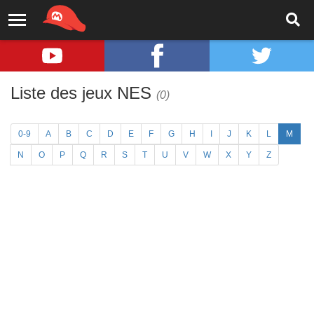
Liste des jeux NES
(0)
0-9
A
B
C
D
E
F
G
H
I
J
K
L
M
N
O
P
Q
R
S
T
U
V
W
X
Y
Z