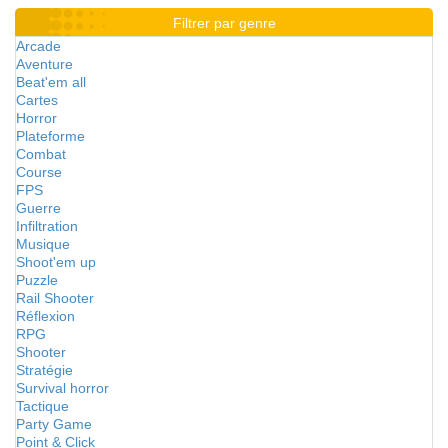
Filtrer par genre
Arcade
Aventure
Beat'em all
Cartes
Horror
Plateforme
Combat
Course
FPS
Guerre
Infiltration
Musique
Shoot'em up
Puzzle
Rail Shooter
Réflexion
RPG
Shooter
Stratégie
Survival horror
Tactique
Party Game
Point & Click