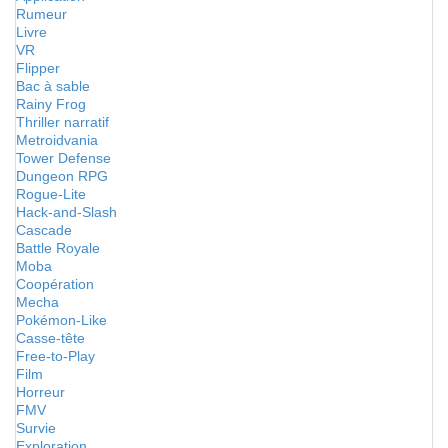
Rumeur
Livre
VR
Flipper
Bac à sable
Rainy Frog
Thriller narratif
Metroidvania
Tower Defense
Dungeon RPG
Rogue-Lite
Hack-and-Slash
Cascade
Battle Royale
Moba
Coopération
Mecha
Pokémon-Like
Casse-tête
Free-to-Play
Film
Horreur
FMV
Survie
Exploration