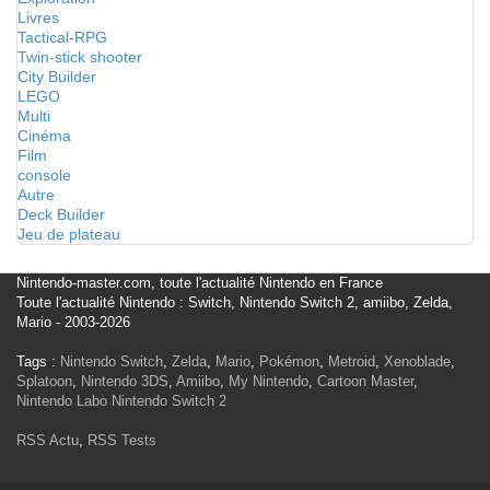
Livres
Tactical-RPG
Twin-stick shooter
City Builder
LEGO
Multi
Cinéma
Film
console
Autre
Deck Builder
Jeu de plateau
Nintendo-master.com, toute l'actualité Nintendo en France
Toute l'actualité Nintendo : Switch, Nintendo Switch 2, amiibo, Zelda,
Mario - 2003-2026
Tags :
Nintendo Switch
,
Zelda
,
Mario
,
Pokémon
,
Metroid
,
Xenoblade
,
Splatoon
,
Nintendo 3DS
,
Amiibo
,
My Nintendo
,
Cartoon Master
,
Nintendo Labo
Nintendo Switch 2
RSS Actu
,
RSS Tests