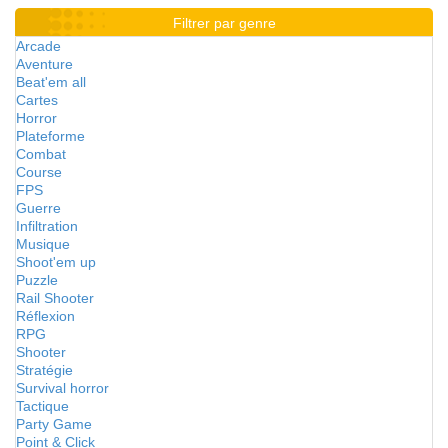
Filtrer par genre
Arcade
Aventure
Beat'em all
Cartes
Horror
Plateforme
Combat
Course
FPS
Guerre
Infiltration
Musique
Shoot'em up
Puzzle
Rail Shooter
Réflexion
RPG
Shooter
Stratégie
Survival horror
Tactique
Party Game
Point & Click