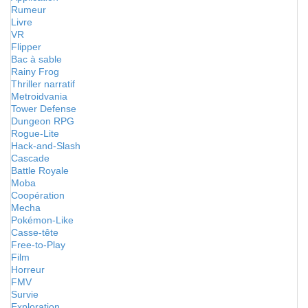
Rumeur
Livre
VR
Flipper
Bac à sable
Rainy Frog
Thriller narratif
Metroidvania
Tower Defense
Dungeon RPG
Rogue-Lite
Hack-and-Slash
Cascade
Battle Royale
Moba
Coopération
Mecha
Pokémon-Like
Casse-tête
Free-to-Play
Film
Horreur
FMV
Survie
Exploration