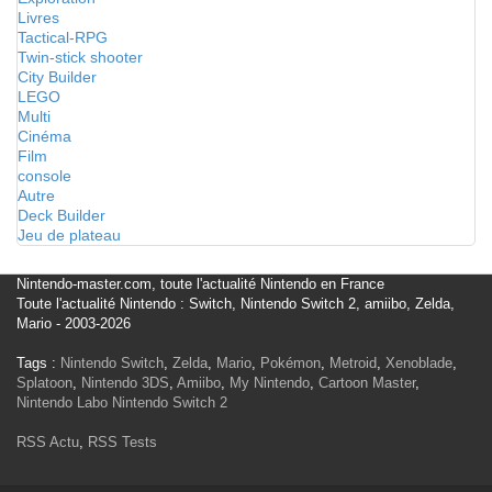
Livres
Tactical-RPG
Twin-stick shooter
City Builder
LEGO
Multi
Cinéma
Film
console
Autre
Deck Builder
Jeu de plateau
Nintendo-master.com, toute l'actualité Nintendo en France
Toute l'actualité Nintendo : Switch, Nintendo Switch 2, amiibo, Zelda,
Mario - 2003-2026
Tags :
Nintendo Switch
,
Zelda
,
Mario
,
Pokémon
,
Metroid
,
Xenoblade
,
Splatoon
,
Nintendo 3DS
,
Amiibo
,
My Nintendo
,
Cartoon Master
,
Nintendo Labo
Nintendo Switch 2
RSS Actu
,
RSS Tests