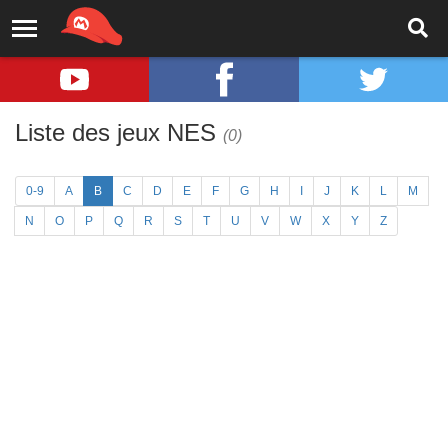
Liste des jeux NES
(0)
0-9
A
B
C
D
E
F
G
H
I
J
K
L
M
N
O
P
Q
R
S
T
U
V
W
X
Y
Z