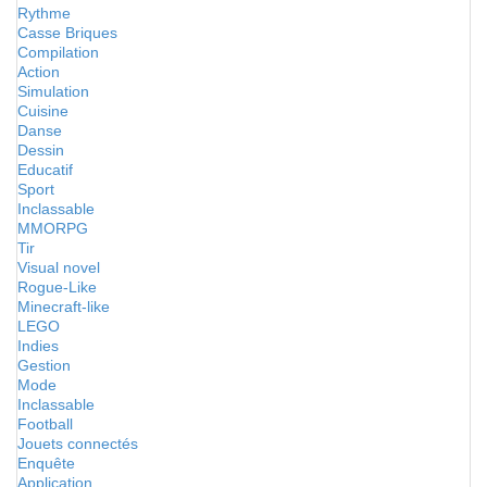
Rythme
Casse Briques
Compilation
Action
Simulation
Cuisine
Danse
Dessin
Educatif
Sport
Inclassable
MMORPG
Tir
Visual novel
Rogue-Like
Minecraft-like
LEGO
Indies
Gestion
Mode
Inclassable
Football
Jouets connectés
Enquête
Application