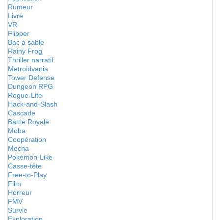
Rumeur
Livre
VR
Flipper
Bac à sable
Rainy Frog
Thriller narratif
Metroidvania
Tower Defense
Dungeon RPG
Rogue-Lite
Hack-and-Slash
Cascade
Battle Royale
Moba
Coopération
Mecha
Pokémon-Like
Casse-tête
Free-to-Play
Film
Horreur
FMV
Survie
Exploration