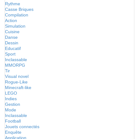
Rythme
Casse Briques
Compilation
Action
Simulation
Cuisine
Danse
Dessin
Educatif
Sport
Inclassable
MMORPG
Tir
Visual novel
Rogue-Like
Minecraft-like
LEGO
Indies
Gestion
Mode
Inclassable
Football
Jouets connectés
Enquête
Application