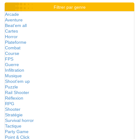
Filtrer par genre
Arcade
Aventure
Beat'em all
Cartes
Horror
Plateforme
Combat
Course
FPS
Guerre
Infiltration
Musique
Shoot'em up
Puzzle
Rail Shooter
Réflexion
RPG
Shooter
Stratégie
Survival horror
Tactique
Party Game
Point & Click