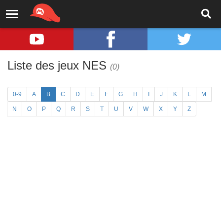
Liste des jeux NES
(0)
0-9
A
B
C
D
E
F
G
H
I
J
K
L
M
N
O
P
Q
R
S
T
U
V
W
X
Y
Z