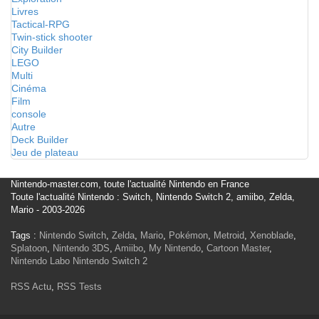
Livres
Tactical-RPG
Twin-stick shooter
City Builder
LEGO
Multi
Cinéma
Film
console
Autre
Deck Builder
Jeu de plateau
Nintendo-master.com, toute l'actualité Nintendo en France
Toute l'actualité Nintendo : Switch, Nintendo Switch 2, amiibo, Zelda,
Mario - 2003-2026
Tags :
Nintendo Switch
,
Zelda
,
Mario
,
Pokémon
,
Metroid
,
Xenoblade
,
Splatoon
,
Nintendo 3DS
,
Amiibo
,
My Nintendo
,
Cartoon Master
,
Nintendo Labo
Nintendo Switch 2
RSS Actu
,
RSS Tests