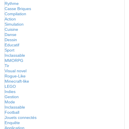
Rythme
Casse Briques
Compilation
Action
Simulation
Cuisine
Danse
Dessin
Educatif
Sport
Inclassable
MMORPG
Tir
Visual novel
Rogue-Like
Minecraft-like
LEGO
Indies
Gestion
Mode
Inclassable
Football
Jouets connectés
Enquête
Application