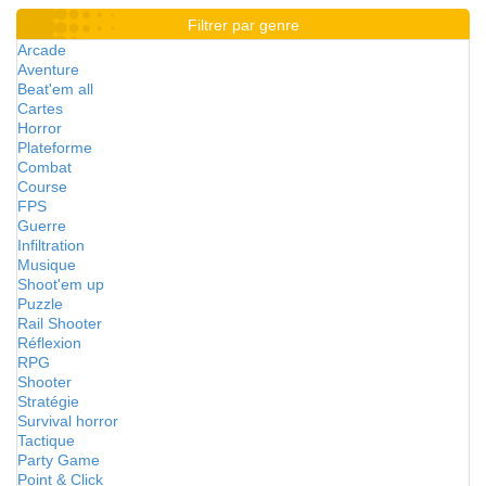
Filtrer par genre
Arcade
Aventure
Beat'em all
Cartes
Horror
Plateforme
Combat
Course
FPS
Guerre
Infiltration
Musique
Shoot'em up
Puzzle
Rail Shooter
Réflexion
RPG
Shooter
Stratégie
Survival horror
Tactique
Party Game
Point & Click