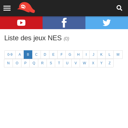
Liste des jeux NES
(0)
0-9
A
B
C
D
E
F
G
H
I
J
K
L
M
N
O
P
Q
R
S
T
U
V
W
X
Y
Z