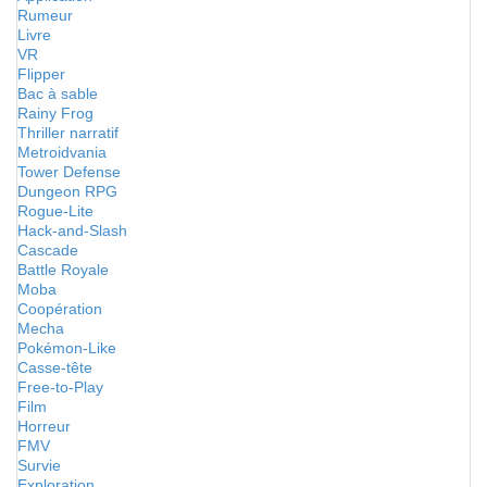
Rumeur
Livre
VR
Flipper
Bac à sable
Rainy Frog
Thriller narratif
Metroidvania
Tower Defense
Dungeon RPG
Rogue-Lite
Hack-and-Slash
Cascade
Battle Royale
Moba
Coopération
Mecha
Pokémon-Like
Casse-tête
Free-to-Play
Film
Horreur
FMV
Survie
Exploration