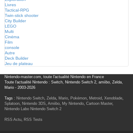
Livres
Tactical-RPG
Twin-stick shooter
City Builder
LEGO
Multi
Cinéma
Film
console
Autre
Deck Builder
Jeu de plateau
Nintendo-master.com, toute l'actualité Nintendo en France
Toute l'actualité Nintendo : Switch, Nintendo Switch 2, amiibo, Zelda,
Mario - 2003-2026
Tags :
Nintendo Switch
,
Zelda
,
Mario
,
Pokémon
,
Metroid
,
Xenoblade
,
Splatoon
,
Nintendo 3DS
,
Amiibo
,
My Nintendo
,
Cartoon Master
,
Nintendo Labo
Nintendo Switch 2
RSS Actu
,
RSS Tests