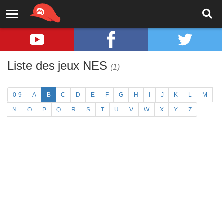
Liste des jeux NES
(1)
0-9
A
B
C
D
E
F
G
H
I
J
K
L
M
N
O
P
Q
R
S
T
U
V
W
X
Y
Z