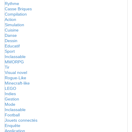
Rythme
Casse Briques
Compilation
Action
Simulation
Cuisine
Danse
Dessin
Educatif
Sport
Inclassable
MMORPG
Tir
Visual novel
Rogue-Like
Minecraft-like
LEGO
Indies
Gestion
Mode
Inclassable
Football
Jouets connectés
Enquête
Application