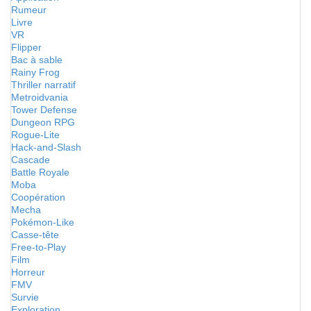
Rumeur
Livre
VR
Flipper
Bac à sable
Rainy Frog
Thriller narratif
Metroidvania
Tower Defense
Dungeon RPG
Rogue-Lite
Hack-and-Slash
Cascade
Battle Royale
Moba
Coopération
Mecha
Pokémon-Like
Casse-tête
Free-to-Play
Film
Horreur
FMV
Survie
Exploration