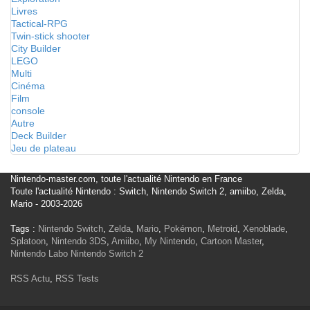
Livres
Tactical-RPG
Twin-stick shooter
City Builder
LEGO
Multi
Cinéma
Film
console
Autre
Deck Builder
Jeu de plateau
Nintendo-master.com, toute l'actualité Nintendo en France
Toute l'actualité Nintendo : Switch, Nintendo Switch 2, amiibo, Zelda,
Mario - 2003-2026
Tags :
Nintendo Switch
,
Zelda
,
Mario
,
Pokémon
,
Metroid
,
Xenoblade
,
Splatoon
,
Nintendo 3DS
,
Amiibo
,
My Nintendo
,
Cartoon Master
,
Nintendo Labo
Nintendo Switch 2
RSS Actu
,
RSS Tests