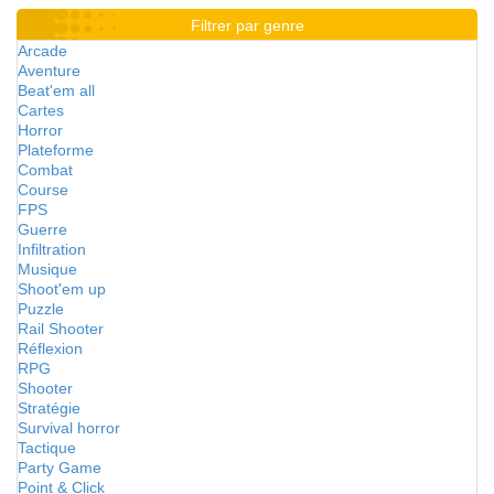
Filtrer par genre
Arcade
Aventure
Beat'em all
Cartes
Horror
Plateforme
Combat
Course
FPS
Guerre
Infiltration
Musique
Shoot'em up
Puzzle
Rail Shooter
Réflexion
RPG
Shooter
Stratégie
Survival horror
Tactique
Party Game
Point & Click