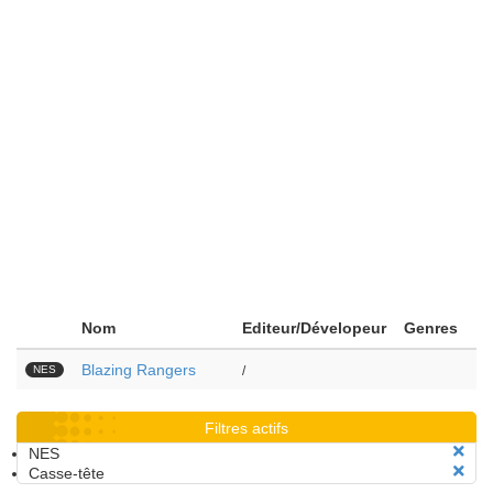
Nom
Editeur/Dévelopeur
Genres
Blazing Rangers
NES
/
Filtres actifs
NES
Casse-tête