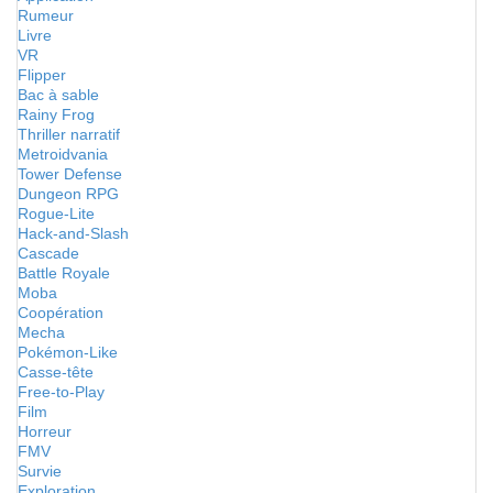
Rumeur
Livre
VR
Flipper
Bac à sable
Rainy Frog
Thriller narratif
Metroidvania
Tower Defense
Dungeon RPG
Rogue-Lite
Hack-and-Slash
Cascade
Battle Royale
Moba
Coopération
Mecha
Pokémon-Like
Casse-tête
Free-to-Play
Film
Horreur
FMV
Survie
Exploration