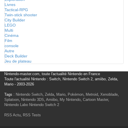
Livres
Tactical-RPG
Twin-stick shooter
City Builder
LEGO
Multi
Cinéma
Film
console
Autre
Deck Builder
Jeu de plateau
Nintendo-master.com, toute l'actualité Nintendo en France
Toute l'actualité Nintendo : Switch, Nintendo Switch 2, amiibo, Zelda,
Mario - 2003-2026
Tags :
Nintendo Switch
,
Zelda
,
Mario
,
Pokémon
,
Metroid
,
Xenoblade
,
Splatoon
,
Nintendo 3DS
,
Amiibo
,
My Nintendo
,
Cartoon Master
,
Nintendo Labo
Nintendo Switch 2
RSS Actu
,
RSS Tests