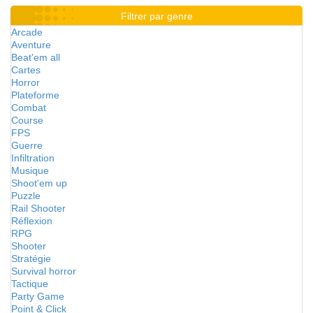
Filtrer par genre
Arcade
Aventure
Beat'em all
Cartes
Horror
Plateforme
Combat
Course
FPS
Guerre
Infiltration
Musique
Shoot'em up
Puzzle
Rail Shooter
Réflexion
RPG
Shooter
Stratégie
Survival horror
Tactique
Party Game
Point & Click