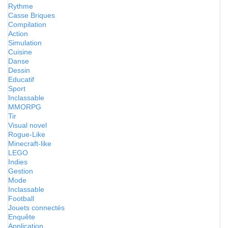
Rythme
Casse Briques
Compilation
Action
Simulation
Cuisine
Danse
Dessin
Educatif
Sport
Inclassable
MMORPG
Tir
Visual novel
Rogue-Like
Minecraft-like
LEGO
Indies
Gestion
Mode
Inclassable
Football
Jouets connectés
Enquête
Application