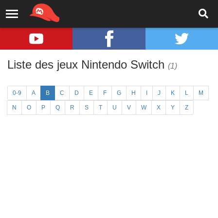
Liste des jeux Nintendo Switch
(1)
0-9
A
B
C
D
E
F
G
H
I
J
K
L
M
N
O
P
Q
R
S
T
U
V
W
X
Y
Z