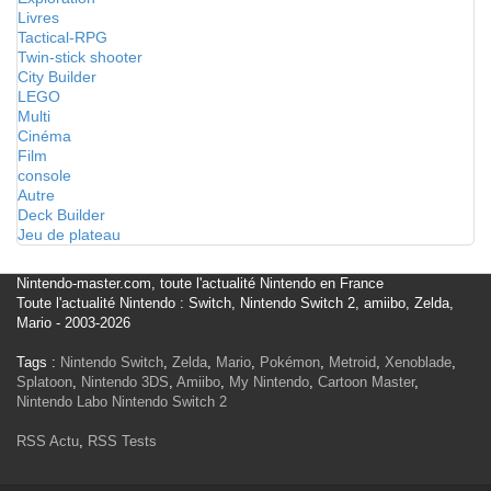
Livres
Tactical-RPG
Twin-stick shooter
City Builder
LEGO
Multi
Cinéma
Film
console
Autre
Deck Builder
Jeu de plateau
Nintendo-master.com, toute l'actualité Nintendo en France
Toute l'actualité Nintendo : Switch, Nintendo Switch 2, amiibo, Zelda,
Mario - 2003-2026
Tags :
Nintendo Switch
,
Zelda
,
Mario
,
Pokémon
,
Metroid
,
Xenoblade
,
Splatoon
,
Nintendo 3DS
,
Amiibo
,
My Nintendo
,
Cartoon Master
,
Nintendo Labo
Nintendo Switch 2
RSS Actu
,
RSS Tests