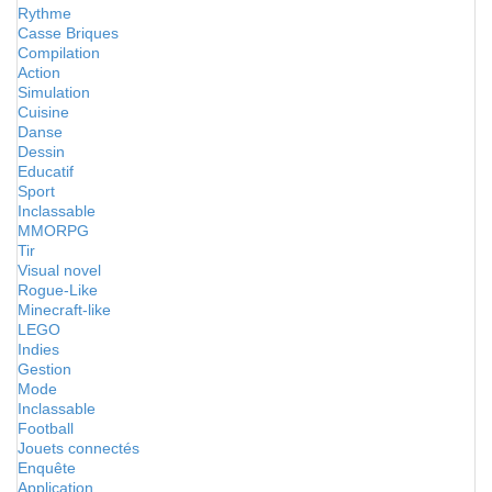
Rythme
Casse Briques
Compilation
Action
Simulation
Cuisine
Danse
Dessin
Educatif
Sport
Inclassable
MMORPG
Tir
Visual novel
Rogue-Like
Minecraft-like
LEGO
Indies
Gestion
Mode
Inclassable
Football
Jouets connectés
Enquête
Application