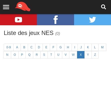
Liste des jeux NES
(0)
0-9
A
B
C
D
E
F
G
H
I
J
K
L
M
N
O
P
Q
R
S
T
U
V
W
X
Y
Z