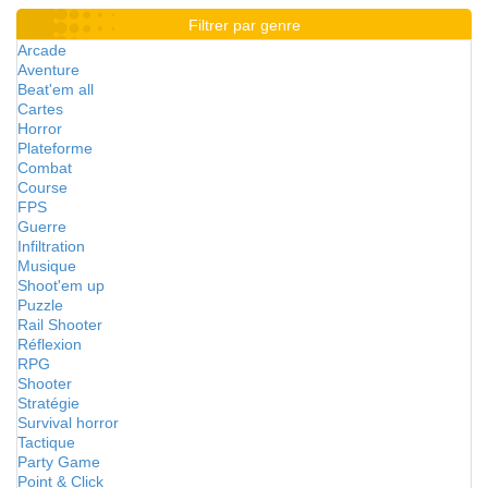
Filtrer par genre
Arcade
Aventure
Beat'em all
Cartes
Horror
Plateforme
Combat
Course
FPS
Guerre
Infiltration
Musique
Shoot'em up
Puzzle
Rail Shooter
Réflexion
RPG
Shooter
Stratégie
Survival horror
Tactique
Party Game
Point & Click