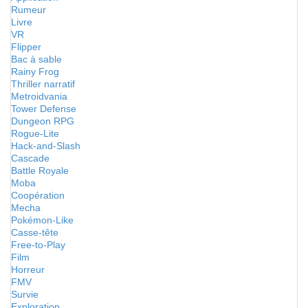
Rumeur
Livre
VR
Flipper
Bac à sable
Rainy Frog
Thriller narratif
Metroidvania
Tower Defense
Dungeon RPG
Rogue-Lite
Hack-and-Slash
Cascade
Battle Royale
Moba
Coopération
Mecha
Pokémon-Like
Casse-tête
Free-to-Play
Film
Horreur
FMV
Survie
Exploration