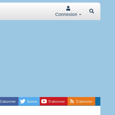
Connexion
S'abonner
Suivre
S'abonner
S'abonner