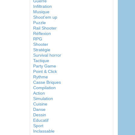
Guerre
Infiltration
Musique
Shoot'em up
Puzzle
Rail Shooter
Réflexion
RPG
Shooter
Stratégie
Survival horror
Tactique
Party Game
Point & Click
Rythme
Casse Briques
Compilation
Action
Simulation
Cuisine
Danse
Dessin
Educatif
Sport
Inclassable