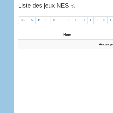
Liste des jeux NES
(0)
0-9
A
B
C
D
E
F
G
H
I
J
K
L
Nom
Aucun je