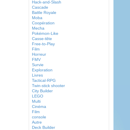
Hack-and-Slash
Cascade
Battle Royale
Moba
Coopération
Mecha
Pokémon-Like
Casse-tête
Free-to-Play
Film
Horreur
FMV
Survie
Exploration
Livres
Tactical-RPG
Twin-stick shooter
City Builder
LEGO
Multi
Cinéma
Film
console
Autre
Deck Builder