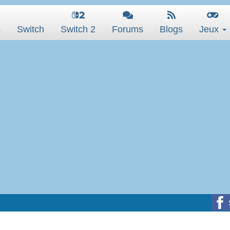
s
Switch
Switch 2
Forums
Blogs
Jeux