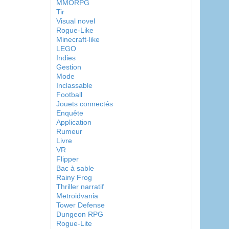
MMORPG
Tir
Visual novel
Rogue-Like
Minecraft-like
LEGO
Indies
Gestion
Mode
Inclassable
Football
Jouets connectés
Enquête
Application
Rumeur
Livre
VR
Flipper
Bac à sable
Rainy Frog
Thriller narratif
Metroidvania
Tower Defense
Dungeon RPG
Rogue-Lite