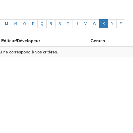
M
N
O
P
Q
R
S
T
U
V
W
X
Y
Z
Editeur/Dévelopeur
Genres
u ne correspond à vos critères.