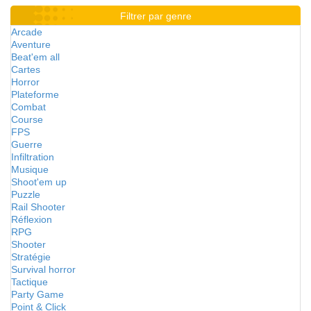
Filtrer par genre
Arcade
Aventure
Beat'em all
Cartes
Horror
Plateforme
Combat
Course
FPS
Guerre
Infiltration
Musique
Shoot'em up
Puzzle
Rail Shooter
Réflexion
RPG
Shooter
Stratégie
Survival horror
Tactique
Party Game
Point & Click