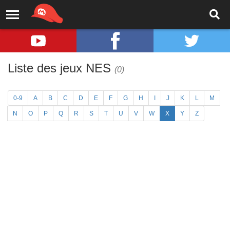
Liste des jeux NES
(0)
0-9
A
B
C
D
E
F
G
H
I
J
K
L
M
N
O
P
Q
R
S
T
U
V
W
X
Y
Z