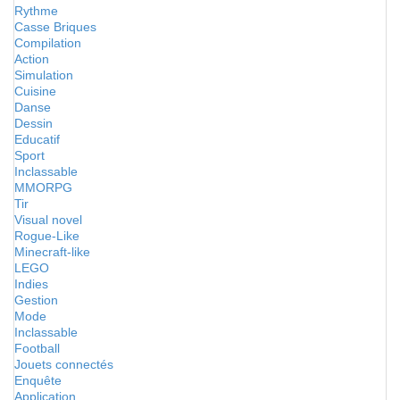
Rythme
Casse Briques
Compilation
Action
Simulation
Cuisine
Danse
Dessin
Educatif
Sport
Inclassable
MMORPG
Tir
Visual novel
Rogue-Like
Minecraft-like
LEGO
Indies
Gestion
Mode
Inclassable
Football
Jouets connectés
Enquête
Application