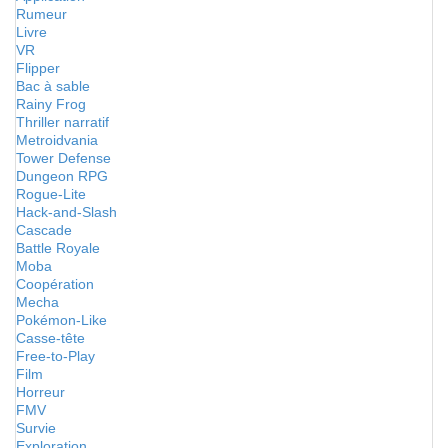
Rumeur
Livre
VR
Flipper
Bac à sable
Rainy Frog
Thriller narratif
Metroidvania
Tower Defense
Dungeon RPG
Rogue-Lite
Hack-and-Slash
Cascade
Battle Royale
Moba
Coopération
Mecha
Pokémon-Like
Casse-tête
Free-to-Play
Film
Horreur
FMV
Survie
Exploration