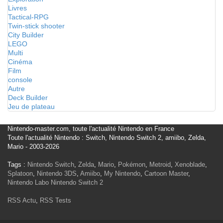
Livres
Tactical-RPG
Twin-stick shooter
City Builder
LEGO
Multi
Cinéma
Film
console
Autre
Deck Builder
Jeu de plateau
Nintendo-master.com, toute l'actualité Nintendo en France
Toute l'actualité Nintendo : Switch, Nintendo Switch 2, amiibo, Zelda,
Mario - 2003-2026
Tags :
Nintendo Switch
,
Zelda
,
Mario
,
Pokémon
,
Metroid
,
Xenoblade
,
Splatoon
,
Nintendo 3DS
,
Amiibo
,
My Nintendo
,
Cartoon Master
,
Nintendo Labo
Nintendo Switch 2
RSS Actu
,
RSS Tests