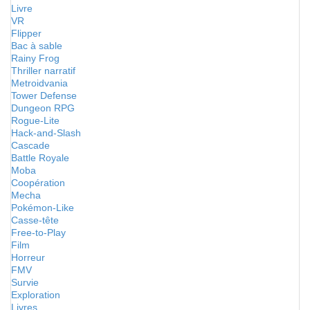
Livre
VR
Flipper
Bac à sable
Rainy Frog
Thriller narratif
Metroidvania
Tower Defense
Dungeon RPG
Rogue-Lite
Hack-and-Slash
Cascade
Battle Royale
Moba
Coopération
Mecha
Pokémon-Like
Casse-tête
Free-to-Play
Film
Horreur
FMV
Survie
Exploration
Livres