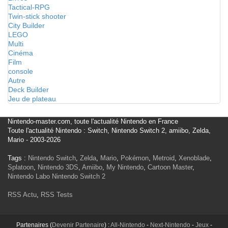
Tactical-RPG
Twin-stick shooter
City Builder
LEGO
Multi
Cinéma
Film
console
Autre
Deck Builder
Jeu de plateau
Nintendo-master.com, toute l'actualité Nintendo en France
Toute l'actualité Nintendo : Switch, Nintendo Switch 2, amiibo, Zelda,
Mario - 2003-2026
Tags :
Nintendo Switch
,
Zelda
,
Mario
,
Pokémon
,
Metroid
,
Xenoblade
,
Splatoon
,
Nintendo 3DS
,
Amiibo
,
My Nintendo
,
Cartoon Master
,
Nintendo Labo
Nintendo Switch 2
RSS Actu
,
RSS Tests
Partenaires (
Devenir Partenaire
) :
All-Nintendo
-
Next-Nintendo
-
Jeux
-