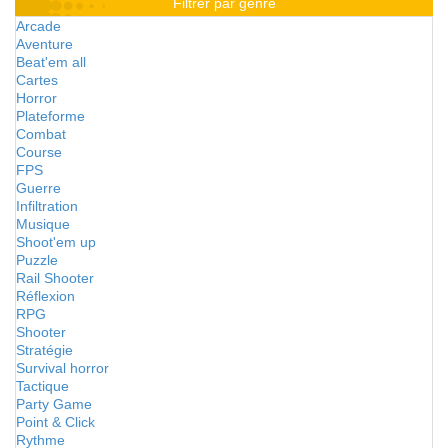
Filtrer par genre
Arcade
Aventure
Beat'em all
Cartes
Horror
Plateforme
Combat
Course
FPS
Guerre
Infiltration
Musique
Shoot'em up
Puzzle
Rail Shooter
Réflexion
RPG
Shooter
Stratégie
Survival horror
Tactique
Party Game
Point & Click
Rythme