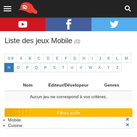
Liste des jeux Mobile
(0)
0-9
A
B
C
D
E
F
G
H
I
J
K
L
M
N
O
P
Q
R
S
T
U
V
W
X
Y
Z
Nom
Editeur/Dévelopeur
Genres
Aucun jeu ne correspond à vos critères.
Filtres actifs
Mobile
Cuisine