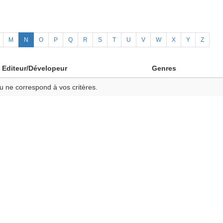
M
N
O
P
Q
R
S
T
U
V
W
X
Y
Z
Editeur/Dévelopeur
Genres
u ne correspond à vos critères.