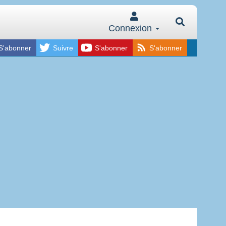
Connexion
S'abonner
Suivre
S'abonner
S'abonner