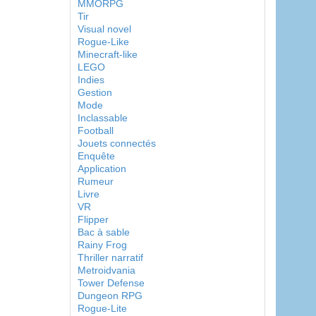
MMORPG
Tir
Visual novel
Rogue-Like
Minecraft-like
LEGO
Indies
Gestion
Mode
Inclassable
Football
Jouets connectés
Enquête
Application
Rumeur
Livre
VR
Flipper
Bac à sable
Rainy Frog
Thriller narratif
Metroidvania
Tower Defense
Dungeon RPG
Rogue-Lite