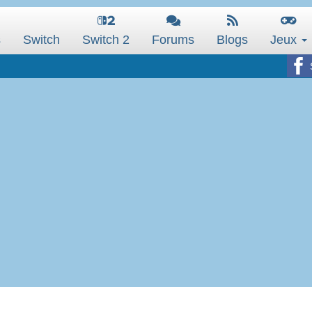
s
Switch
Switch 2
Forums
Blogs
Jeux