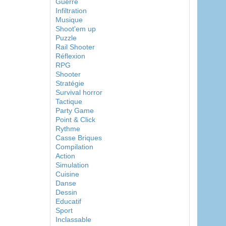
Guerre
Infiltration
Musique
Shoot'em up
Puzzle
Rail Shooter
Réflexion
RPG
Shooter
Stratégie
Survival horror
Tactique
Party Game
Point & Click
Rythme
Casse Briques
Compilation
Action
Simulation
Cuisine
Danse
Dessin
Educatif
Sport
Inclassable