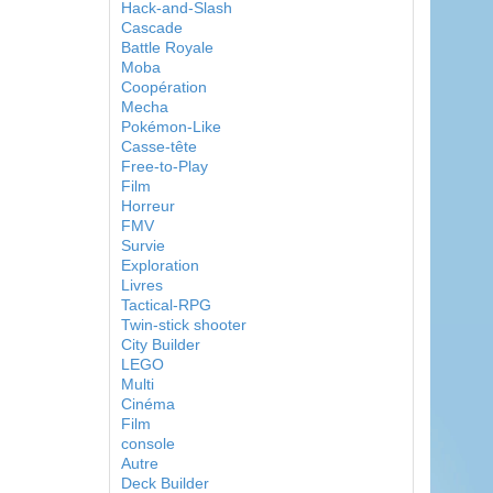
Hack-and-Slash
Cascade
Battle Royale
Moba
Coopération
Mecha
Pokémon-Like
Casse-tête
Free-to-Play
Film
Horreur
FMV
Survie
Exploration
Livres
Tactical-RPG
Twin-stick shooter
City Builder
LEGO
Multi
Cinéma
Film
console
Autre
Deck Builder