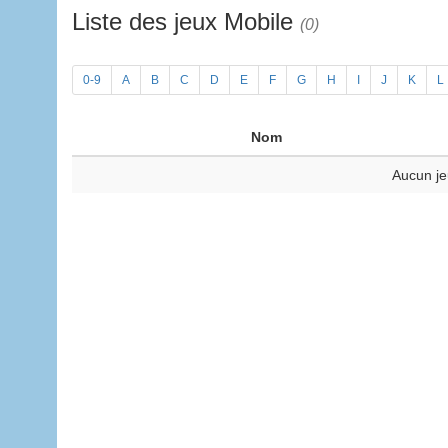
Liste des jeux Mobile
(0)
0-9
A
B
C
D
E
F
G
H
I
J
K
L
Nom
Aucun je