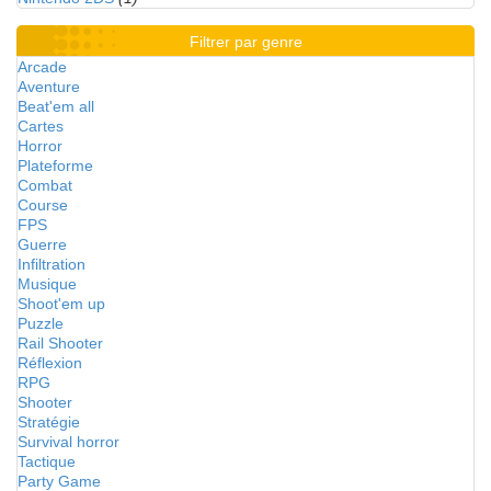
Filtrer par genre
Arcade
Aventure
Beat'em all
Cartes
Horror
Plateforme
Combat
Course
FPS
Guerre
Infiltration
Musique
Shoot'em up
Puzzle
Rail Shooter
Réflexion
RPG
Shooter
Stratégie
Survival horror
Tactique
Party Game