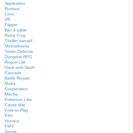
Application
Rumeur
Livre
VR
Flipper
Bac à sable
Rainy Frog
Thriller narratif
Metroidvania
Tower Defense
Dungeon RPG
Rogue-Lite
Hack-and-Slash
Cascade
Battle Royale
Moba
Coopération
Mecha
Pokémon-Like
Casse-tête
Free-to-Play
Film
Horreur
FMV
Survie