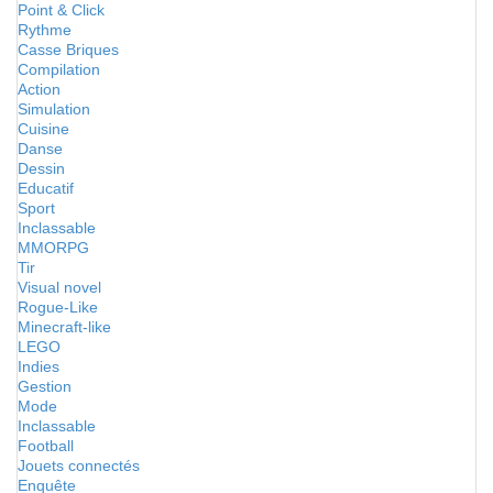
Point & Click
Rythme
Casse Briques
Compilation
Action
Simulation
Cuisine
Danse
Dessin
Educatif
Sport
Inclassable
MMORPG
Tir
Visual novel
Rogue-Like
Minecraft-like
LEGO
Indies
Gestion
Mode
Inclassable
Football
Jouets connectés
Enquête