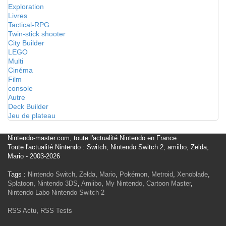
Exploration
Livres
Tactical-RPG
Twin-stick shooter
City Builder
LEGO
Multi
Cinéma
Film
console
Autre
Deck Builder
Jeu de plateau
Nintendo-master.com, toute l'actualité Nintendo en France
Toute l'actualité Nintendo : Switch, Nintendo Switch 2, amiibo, Zelda,
Mario - 2003-2026
Tags :
Nintendo Switch
,
Zelda
,
Mario
,
Pokémon
,
Metroid
,
Xenoblade
,
Splatoon
,
Nintendo 3DS
,
Amiibo
,
My Nintendo
,
Cartoon Master
,
Nintendo Labo
Nintendo Switch 2
RSS Actu
,
RSS Tests