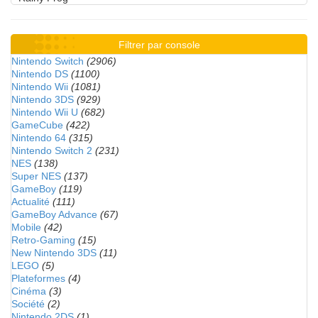
Filtrer par console
Nintendo Switch
(2906)
Nintendo DS
(1100)
Nintendo Wii
(1081)
Nintendo 3DS
(929)
Nintendo Wii U
(682)
GameCube
(422)
Nintendo 64
(315)
Nintendo Switch 2
(231)
NES
(138)
Super NES
(137)
GameBoy
(119)
Actualité
(111)
GameBoy Advance
(67)
Mobile
(42)
Retro-Gaming
(15)
New Nintendo 3DS
(11)
LEGO
(5)
Plateformes
(4)
Cinéma
(3)
Société
(2)
Nintendo 2DS
(1)