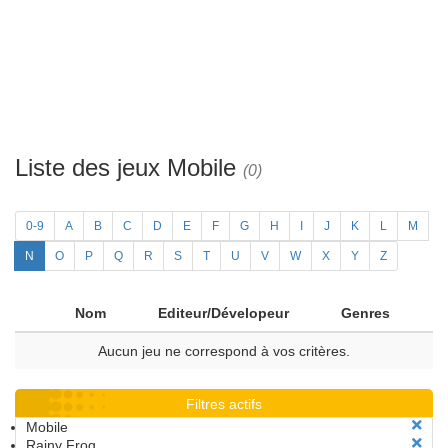
Liste des jeux Mobile
(0)
0-9
A
B
C
D
E
F
G
H
I
J
K
L
M
N
O
P
Q
R
S
T
U
V
W
X
Y
Z
Nom
Editeur/Dévelopeur
Genres
Aucun jeu ne correspond à vos critères.
Filtres actifs
Mobile
Rainy Frog