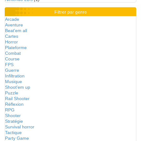
Filtrer par genre
Arcade
Aventure
Beat'em all
Cartes
Horror
Plateforme
Combat
Course
FPS
Guerre
Infiltration
Musique
Shoot'em up
Puzzle
Rail Shooter
Réflexion
RPG
Shooter
Stratégie
Survival horror
Tactique
Party Game