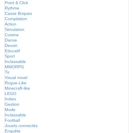
Point & Click
Rythme
Casse Briques
Compilation
Action
Simulation
Cuisine
Danse
Dessin
Educatif
Sport
Inclassable
MMORPG
Tir
Visual novel
Rogue-Like
Minecraft-like
LEGO
Indies
Gestion
Mode
Inclassable
Football
Jouets connectés
Enquête