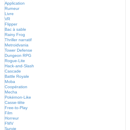
Application
Rumeur
Livre
VR
Flipper
Bac à sable
Rainy Frog
Thriller narratif
Metroidvania
Tower Defense
Dungeon RPG
Rogue-Lite
Hack-and-Slash
Cascade
Battle Royale
Moba
Coopération
Mecha
Pokémon-Like
Casse-tête
Free-to-Play
Film
Horreur
FMV
Survie