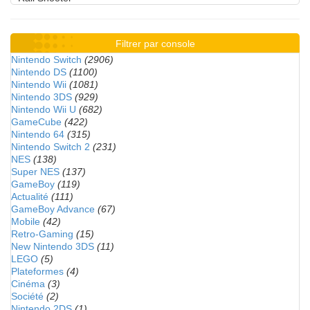
Filtrer par console
Nintendo Switch
(2906)
Nintendo DS
(1100)
Nintendo Wii
(1081)
Nintendo 3DS
(929)
Nintendo Wii U
(682)
GameCube
(422)
Nintendo 64
(315)
Nintendo Switch 2
(231)
NES
(138)
Super NES
(137)
GameBoy
(119)
Actualité
(111)
GameBoy Advance
(67)
Mobile
(42)
Retro-Gaming
(15)
New Nintendo 3DS
(11)
LEGO
(5)
Plateformes
(4)
Cinéma
(3)
Société
(2)
Nintendo 2DS
(1)