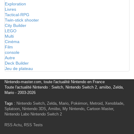
Exploration
Livres
Tactical-RPG
Twin-stick shooter
City Builder
LEGO
Multi
Cinéma
Film
console
Autre
Deck Builder
Jeu de plateau
Nintendo-master.com, toute l'actualité Nintendo en France
Toute l'actualité Nintendo : Switch, Nintendo Switch 2, amiibo, Zelda,
Mario - 2003-2026
Tags :
Nintendo Switch
,
Zelda
,
Mario
,
Pokémon
,
Metroid
,
Xenoblade
,
Splatoon
,
Nintendo 3DS
,
Amiibo
,
My Nintendo
,
Cartoon Master
,
Nintendo Labo
Nintendo Switch 2
RSS Actu
,
RSS Tests