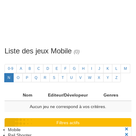
Liste des jeux Mobile
(0)
0-9
A
B
C
D
E
F
G
H
I
J
K
L
M
N
O
P
Q
R
S
T
U
V
W
X
Y
Z
Nom
Editeur/Dévelopeur
Genres
Aucun jeu ne correspond à vos critères.
Filtres actifs
Mobile
Rail Shooter