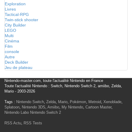
Exploration
Livres
Tactical-RPG
Twin-stick shooter
City Builder
LEGO
Multi
Cinéma
Film
console
Autre
Deck Builder
Jeu de plateau
Nintendo-master.com, toute l'actualité Nintendo en France
Toute l'actualité Nintendo : Switch, Nintendo Switch 2, amiibo, Zelda,
Mario - 2003-2026
Tags :
Nintendo Switch
,
Zelda
,
Mario
,
Pokémon
,
Metroid
,
Xenoblade
,
Splatoon
,
Nintendo 3DS
,
Amiibo
,
My Nintendo
,
Cartoon Master
,
Nintendo Labo
Nintendo Switch 2
RSS Actu
,
RSS Tests