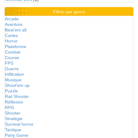
Filtrer par genre
Arcade
Aventure
Beat'em all
Cartes
Horror
Plateforme
Combat
Course
FPS
Guerre
Infiltration
Musique
Shoot'em up
Puzzle
Rail Shooter
Réflexion
RPG
Shooter
Stratégie
Survival horror
Tactique
Party Game