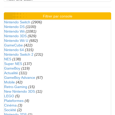
Filtrer par console
Nintendo Switch
(2906)
Nintendo DS
(1100)
Nintendo Wii
(1081)
Nintendo 3DS
(929)
Nintendo Wii U
(682)
GameCube
(422)
Nintendo 64
(315)
Nintendo Switch 2
(231)
NES
(138)
Super NES
(137)
GameBoy
(119)
Actualité
(111)
GameBoy Advance
(67)
Mobile
(42)
Retro-Gaming
(15)
New Nintendo 3DS
(11)
LEGO
(5)
Plateformes
(4)
Cinéma
(3)
Société
(2)
Nintendo 2DS
(1)