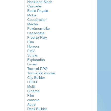
Hack-and-Slash
Cascade
Battle Royale
Moba
Coopération
Mecha
Pokémon-Like
Casse-tête
Free-to-Play
Film
Horreur
FMV
Survie
Exploration
Livres
Tactical-RPG
Twin-stick shooter
City Builder
LEGO
Multi
Cinéma
Film
console
Autre
Deck Builder