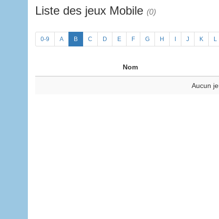
Liste des jeux Mobile
(0)
0-9
A
B
C
D
E
F
G
H
I
J
K
L
Nom
Aucun je