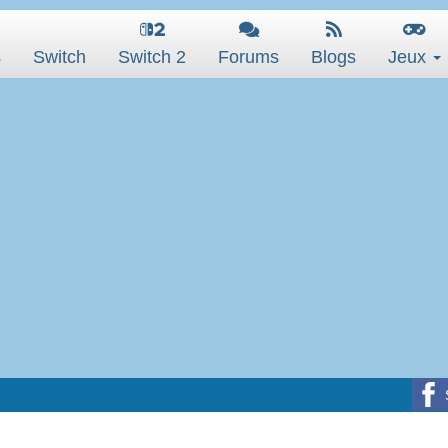
s
Switch
Switch 2
Forums
Blogs
Jeux