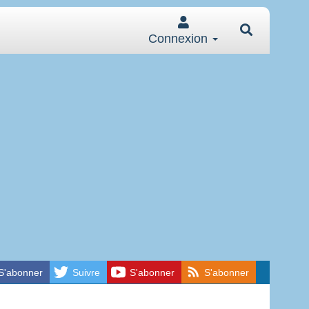
Connexion
S'abonner
Suivre
S'abonner
S'abonner