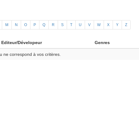
M
N
O
P
Q
R
S
T
U
V
W
X
Y
Z
Editeur/Dévelopeur
Genres
u ne correspond à vos critères.