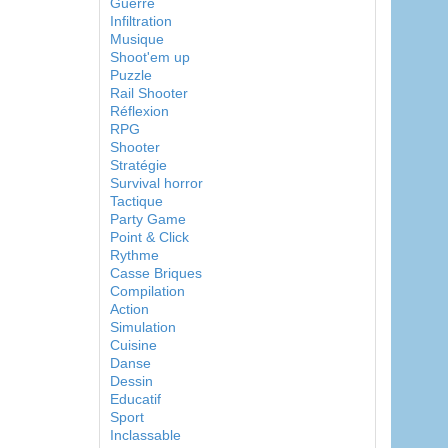
Guerre
Infiltration
Musique
Shoot'em up
Puzzle
Rail Shooter
Réflexion
RPG
Shooter
Stratégie
Survival horror
Tactique
Party Game
Point & Click
Rythme
Casse Briques
Compilation
Action
Simulation
Cuisine
Danse
Dessin
Educatif
Sport
Inclassable