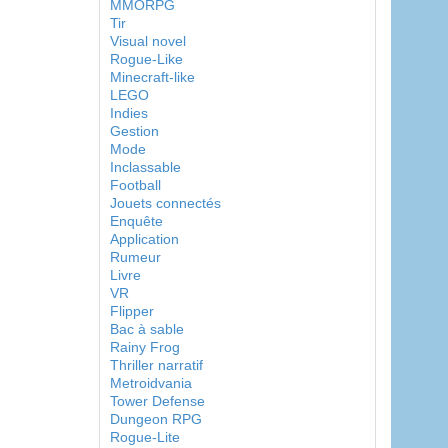
MMORPG
Tir
Visual novel
Rogue-Like
Minecraft-like
LEGO
Indies
Gestion
Mode
Inclassable
Football
Jouets connectés
Enquête
Application
Rumeur
Livre
VR
Flipper
Bac à sable
Rainy Frog
Thriller narratif
Metroidvania
Tower Defense
Dungeon RPG
Rogue-Lite