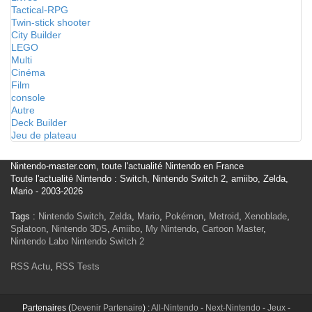
Tactical-RPG
Twin-stick shooter
City Builder
LEGO
Multi
Cinéma
Film
console
Autre
Deck Builder
Jeu de plateau
Nintendo-master.com, toute l'actualité Nintendo en France
Toute l'actualité Nintendo : Switch, Nintendo Switch 2, amiibo, Zelda,
Mario - 2003-2026
Tags :
Nintendo Switch
,
Zelda
,
Mario
,
Pokémon
,
Metroid
,
Xenoblade
,
Splatoon
,
Nintendo 3DS
,
Amiibo
,
My Nintendo
,
Cartoon Master
,
Nintendo Labo
Nintendo Switch 2
RSS Actu
,
RSS Tests
Partenaires (
Devenir Partenaire
) :
All-Nintendo
-
Next-Nintendo
-
Jeux
-