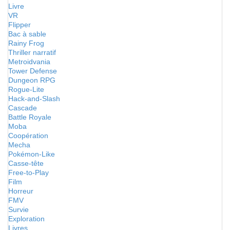
Livre
VR
Flipper
Bac à sable
Rainy Frog
Thriller narratif
Metroidvania
Tower Defense
Dungeon RPG
Rogue-Lite
Hack-and-Slash
Cascade
Battle Royale
Moba
Coopération
Mecha
Pokémon-Like
Casse-tête
Free-to-Play
Film
Horreur
FMV
Survie
Exploration
Livres