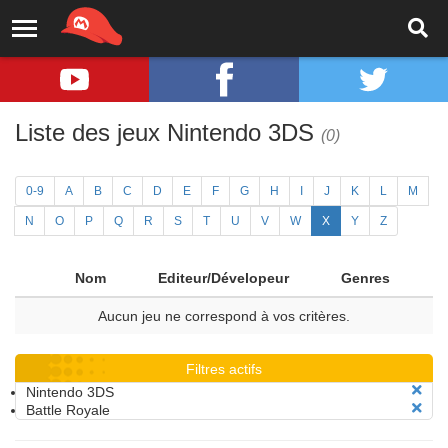
Liste des jeux Nintendo 3DS
(0)
0-9
A
B
C
D
E
F
G
H
I
J
K
L
M
N
O
P
Q
R
S
T
U
V
W
X
Y
Z
Nom
Editeur/Dévelopeur
Genres
Aucun jeu ne correspond à vos critères.
Filtres actifs
Nintendo 3DS
Battle Royale