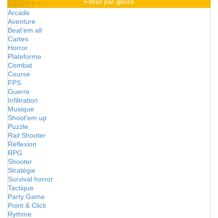
Filtrer par genre
Arcade
Aventure
Beat'em all
Cartes
Horror
Plateforme
Combat
Course
FPS
Guerre
Infiltration
Musique
Shoot'em up
Puzzle
Rail Shooter
Réflexion
RPG
Shooter
Stratégie
Survival horror
Tactique
Party Game
Point & Click
Rythme