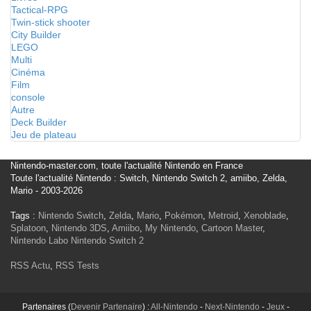
Tactical-RPG
Twin-stick shooter
City Builder
LEGO
Multi
Cinéma
Film
console
Autre
Deck Builder
Jeu de plateau
Nintendo-master.com, toute l'actualité Nintendo en France
Toute l'actualité Nintendo : Switch, Nintendo Switch 2, amiibo, Zelda,
Mario - 2003-2026
Tags :
Nintendo Switch
,
Zelda
,
Mario
,
Pokémon
,
Metroid
,
Xenoblade
,
Splatoon
,
Nintendo 3DS
,
Amiibo
,
My Nintendo
,
Cartoon Master
,
Nintendo Labo
Nintendo Switch 2
RSS Actu
,
RSS Tests
Partenaires (
Devenir Partenaire
) :
All-Nintendo
-
Next-Nintendo
-
Jeux
-