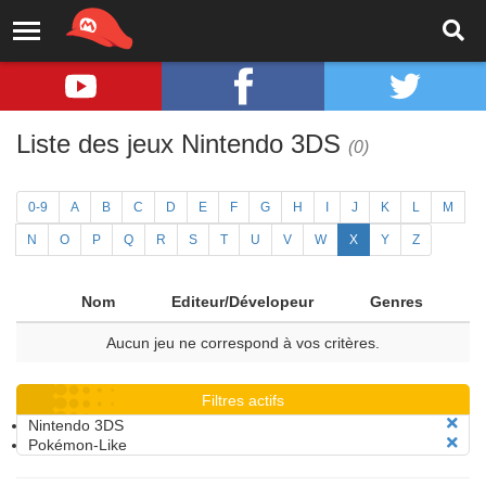
Liste des jeux Nintendo 3DS
(0)
0-9
A
B
C
D
E
F
G
H
I
J
K
L
M
N
O
P
Q
R
S
T
U
V
W
X
Y
Z
Nom
Editeur/Dévelopeur
Genres
Aucun jeu ne correspond à vos critères.
Filtres actifs
Nintendo 3DS
Pokémon-Like