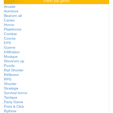
Filtrer par genre
Arcade
Aventure
Beat'em all
Cartes
Horror
Plateforme
Combat
Course
FPS
Guerre
Infiltration
Musique
Shoot'em up
Puzzle
Rail Shooter
Réflexion
RPG
Shooter
Stratégie
Survival horror
Tactique
Party Game
Point & Click
Rythme