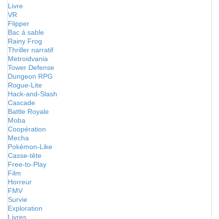
Livre
VR
Flipper
Bac à sable
Rainy Frog
Thriller narratif
Metroidvania
Tower Defense
Dungeon RPG
Rogue-Lite
Hack-and-Slash
Cascade
Battle Royale
Moba
Coopération
Mecha
Pokémon-Like
Casse-tête
Free-to-Play
Film
Horreur
FMV
Survie
Exploration
Livres