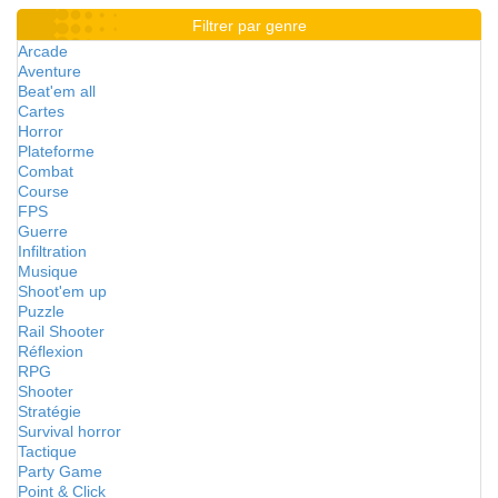
Filtrer par genre
Arcade
Aventure
Beat'em all
Cartes
Horror
Plateforme
Combat
Course
FPS
Guerre
Infiltration
Musique
Shoot'em up
Puzzle
Rail Shooter
Réflexion
RPG
Shooter
Stratégie
Survival horror
Tactique
Party Game
Point & Click