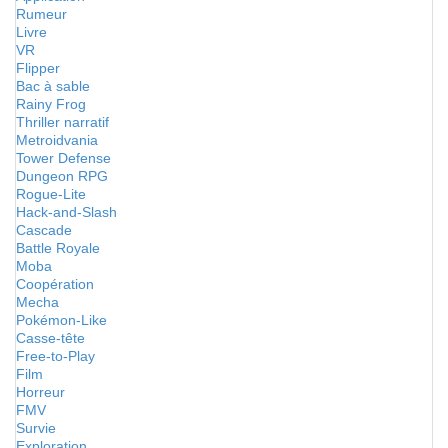
Rumeur
Livre
VR
Flipper
Bac à sable
Rainy Frog
Thriller narratif
Metroidvania
Tower Defense
Dungeon RPG
Rogue-Lite
Hack-and-Slash
Cascade
Battle Royale
Moba
Coopération
Mecha
Pokémon-Like
Casse-tête
Free-to-Play
Film
Horreur
FMV
Survie
Exploration