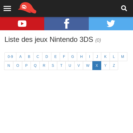
Liste des jeux Nintendo 3DS
(0)
0-9
A
B
C
D
E
F
G
H
I
J
K
L
M
N
O
P
Q
R
S
T
U
V
W
X
Y
Z