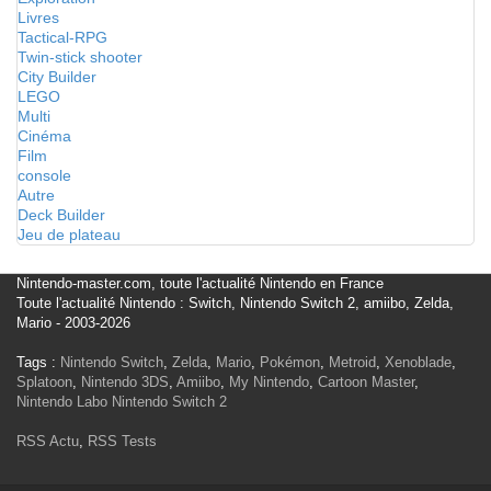
Livres
Tactical-RPG
Twin-stick shooter
City Builder
LEGO
Multi
Cinéma
Film
console
Autre
Deck Builder
Jeu de plateau
Nintendo-master.com, toute l'actualité Nintendo en France
Toute l'actualité Nintendo : Switch, Nintendo Switch 2, amiibo, Zelda,
Mario - 2003-2026
Tags :
Nintendo Switch
,
Zelda
,
Mario
,
Pokémon
,
Metroid
,
Xenoblade
,
Splatoon
,
Nintendo 3DS
,
Amiibo
,
My Nintendo
,
Cartoon Master
,
Nintendo Labo
Nintendo Switch 2
RSS Actu
,
RSS Tests