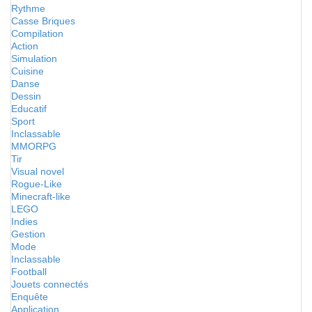
Rythme
Casse Briques
Compilation
Action
Simulation
Cuisine
Danse
Dessin
Educatif
Sport
Inclassable
MMORPG
Tir
Visual novel
Rogue-Like
Minecraft-like
LEGO
Indies
Gestion
Mode
Inclassable
Football
Jouets connectés
Enquête
Application