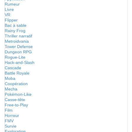
Rumeur
Livre
VR
Flipper
Bac à sable
Rainy Frog
Thriller narratif
Metroidvania
Tower Defense
Dungeon RPG
Rogue-Lite
Hack-and-Slash
Cascade
Battle Royale
Moba
Coopération
Mecha
Pokémon-Like
Casse-tête
Free-to-Play
Film
Horreur
FMV
Survie
Exploration