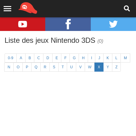
Liste des jeux Nintendo 3DS
(0)
0-9
A
B
C
D
E
F
G
H
I
J
K
L
M
N
O
P
Q
R
S
T
U
V
W
X
Y
Z