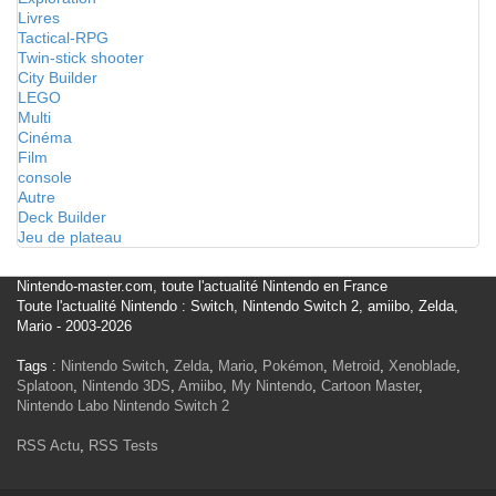
Livres
Tactical-RPG
Twin-stick shooter
City Builder
LEGO
Multi
Cinéma
Film
console
Autre
Deck Builder
Jeu de plateau
Nintendo-master.com, toute l'actualité Nintendo en France
Toute l'actualité Nintendo : Switch, Nintendo Switch 2, amiibo, Zelda,
Mario - 2003-2026
Tags :
Nintendo Switch
,
Zelda
,
Mario
,
Pokémon
,
Metroid
,
Xenoblade
,
Splatoon
,
Nintendo 3DS
,
Amiibo
,
My Nintendo
,
Cartoon Master
,
Nintendo Labo
Nintendo Switch 2
RSS Actu
,
RSS Tests