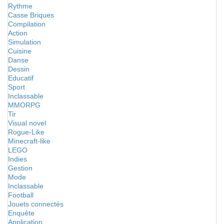
Rythme
Casse Briques
Compilation
Action
Simulation
Cuisine
Danse
Dessin
Educatif
Sport
Inclassable
MMORPG
Tir
Visual novel
Rogue-Like
Minecraft-like
LEGO
Indies
Gestion
Mode
Inclassable
Football
Jouets connectés
Enquête
Application