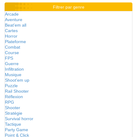
Filtrer par genre
Arcade
Aventure
Beat'em all
Cartes
Horror
Plateforme
Combat
Course
FPS
Guerre
Infiltration
Musique
Shoot'em up
Puzzle
Rail Shooter
Réflexion
RPG
Shooter
Stratégie
Survival horror
Tactique
Party Game
Point & Click