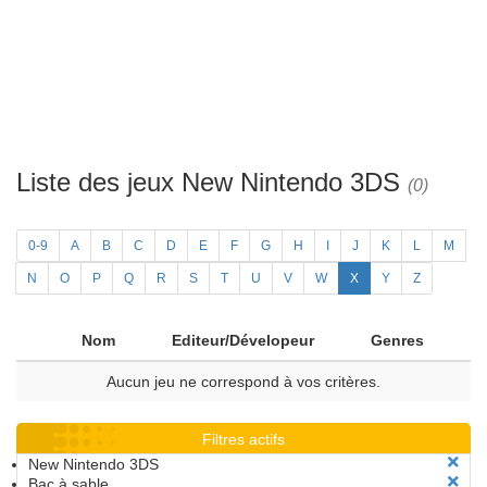
Liste des jeux New Nintendo 3DS
(0)
0-9
A
B
C
D
E
F
G
H
I
J
K
L
M
N
O
P
Q
R
S
T
U
V
W
X
Y
Z
Nom
Editeur/Dévelopeur
Genres
Aucun jeu ne correspond à vos critères.
Filtres actifs
New Nintendo 3DS
Bac à sable