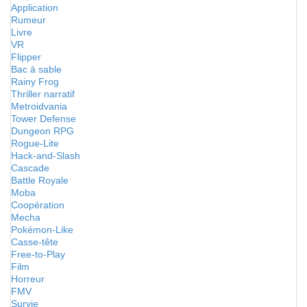
Application
Rumeur
Livre
VR
Flipper
Bac à sable
Rainy Frog
Thriller narratif
Metroidvania
Tower Defense
Dungeon RPG
Rogue-Lite
Hack-and-Slash
Cascade
Battle Royale
Moba
Coopération
Mecha
Pokémon-Like
Casse-tête
Free-to-Play
Film
Horreur
FMV
Survie