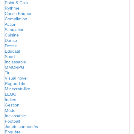
Point & Click
Rythme
Casse Briques
Compilation
Action
Simulation
Cuisine
Danse
Dessin
Educatif
Sport
Inclassable
MMORPG
Tir
Visual novel
Rogue-Like
Minecraft-like
LEGO
Indies
Gestion
Mode
Inclassable
Football
Jouets connectés
Enquête