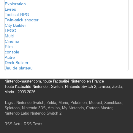
Exploration
Livres
Tactical-RPG
Twin-stick shooter
City Builder
LEGO
Multi
Cinéma
Film
console
Autre
Deck Builder
Jeu de plateau
Nintendo-master.com, toute l'actualité Nintendo en France
Toute l'actualité Nintendo : Switch, Nintendo Switch 2, amiibo, Zelda,
Mario - 2003-2026
Tags :
Nintendo Switch
,
Zelda
,
Mario
,
Pokémon
,
Metroid
,
Xenoblade
,
Splatoon
,
Nintendo 3DS
,
Amiibo
,
My Nintendo
,
Cartoon Master
,
Nintendo Labo
Nintendo Switch 2
RSS Actu
,
RSS Tests