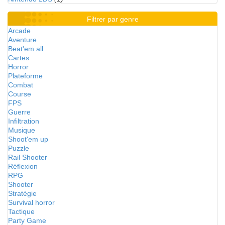
Filtrer par genre
Arcade
Aventure
Beat'em all
Cartes
Horror
Plateforme
Combat
Course
FPS
Guerre
Infiltration
Musique
Shoot'em up
Puzzle
Rail Shooter
Réflexion
RPG
Shooter
Stratégie
Survival horror
Tactique
Party Game