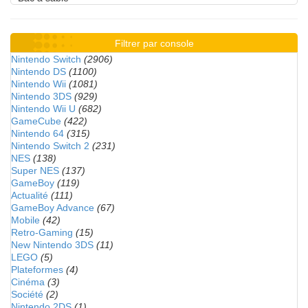
Filtrer par console
Nintendo Switch
(2906)
Nintendo DS
(1100)
Nintendo Wii
(1081)
Nintendo 3DS
(929)
Nintendo Wii U
(682)
GameCube
(422)
Nintendo 64
(315)
Nintendo Switch 2
(231)
NES
(138)
Super NES
(137)
GameBoy
(119)
Actualité
(111)
GameBoy Advance
(67)
Mobile
(42)
Retro-Gaming
(15)
New Nintendo 3DS
(11)
LEGO
(5)
Plateformes
(4)
Cinéma
(3)
Société
(2)
Nintendo 2DS
(1)