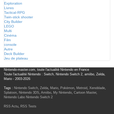
Exploration
Livres
Tactical-RPG
Twin-stick shooter
City Builder
LEGO
Multi
Cinéma
Film
console
Autre
Deck Builder
Jeu de plateau
Nintendo-master.com, toute l'actualité Nintendo en France
Toute l'actualité Nintendo : Switch, Nintendo Switch 2, amiibo, Zelda,
Mario - 2003-2026
Tags :
Nintendo Switch
,
Zelda
,
Mario
,
Pokémon
,
Metroid
,
Xenoblade
,
Splatoon
,
Nintendo 3DS
,
Amiibo
,
My Nintendo
,
Cartoon Master
,
Nintendo Labo
Nintendo Switch 2
RSS Actu
,
RSS Tests