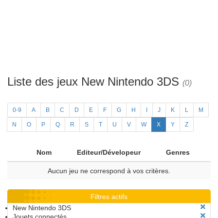
Liste des jeux New Nintendo 3DS
(0)
0-9
A
B
C
D
E
F
G
H
I
J
K
L
M
N
O
P
Q
R
S
T
U
V
W
X
Y
Z
Nom
Editeur/Dévelopeur
Genres
Aucun jeu ne correspond à vos critères.
Filtres actifs
New Nintendo 3DS
Jouets connectés