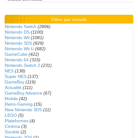
Filtrer par console
Nintendo Switch
(2906)
Nintendo DS
(1100)
Nintendo Wii
(1081)
Nintendo 3DS
(929)
Nintendo Wii U
(682)
GameCube
(422)
Nintendo 64
(315)
Nintendo Switch 2
(231)
NES
(138)
Super NES
(137)
GameBoy
(119)
Actualité
(111)
GameBoy Advance
(67)
Mobile
(42)
Retro-Gaming
(15)
New Nintendo 3DS
(11)
LEGO
(5)
Plateformes
(4)
Cinéma
(3)
Société
(2)
Nintendo 2DS
(1)