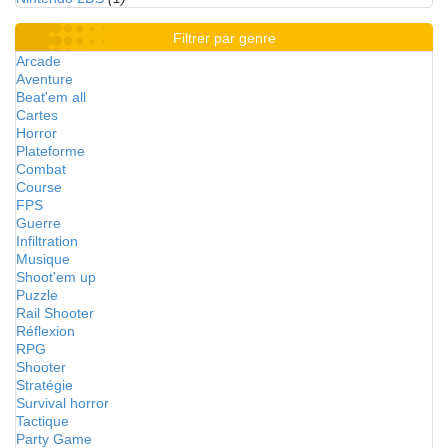
Filtrer par genre
Arcade
Aventure
Beat'em all
Cartes
Horror
Plateforme
Combat
Course
FPS
Guerre
Infiltration
Musique
Shoot'em up
Puzzle
Rail Shooter
Réflexion
RPG
Shooter
Stratégie
Survival horror
Tactique
Party Game