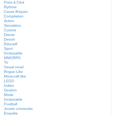
Point & Click
Rythme
Casse Briques
Compilation
Action
Simulation
Cuisine
Danse
Dessin
Educatif
Sport
Inclassable
MMORPG
Tir
Visual novel
Rogue-Like
Minecraft-like
LEGO
Indies
Gestion
Mode
Inclassable
Football
Jouets connectés
Enquête