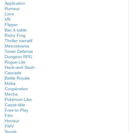
Application
Rumeur
Livre
VR
Flipper
Bac à sable
Rainy Frog
Thriller narratif
Metroidvania
Tower Defense
Dungeon RPG
Rogue-Lite
Hack-and-Slash
Cascade
Battle Royale
Moba
Coopération
Mecha
Pokémon-Like
Casse-tête
Free-to-Play
Film
Horreur
FMV
Survie