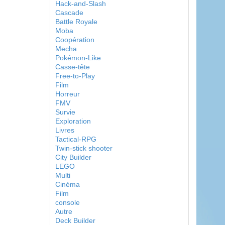
Hack-and-Slash
Cascade
Battle Royale
Moba
Coopération
Mecha
Pokémon-Like
Casse-tête
Free-to-Play
Film
Horreur
FMV
Survie
Exploration
Livres
Tactical-RPG
Twin-stick shooter
City Builder
LEGO
Multi
Cinéma
Film
console
Autre
Deck Builder