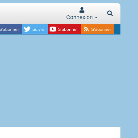
Connexion
S'abonner
Suivre
S'abonner
S'abonner