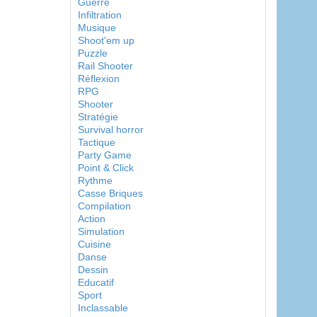
Guerre
Infiltration
Musique
Shoot'em up
Puzzle
Rail Shooter
Réflexion
RPG
Shooter
Stratégie
Survival horror
Tactique
Party Game
Point & Click
Rythme
Casse Briques
Compilation
Action
Simulation
Cuisine
Danse
Dessin
Educatif
Sport
Inclassable