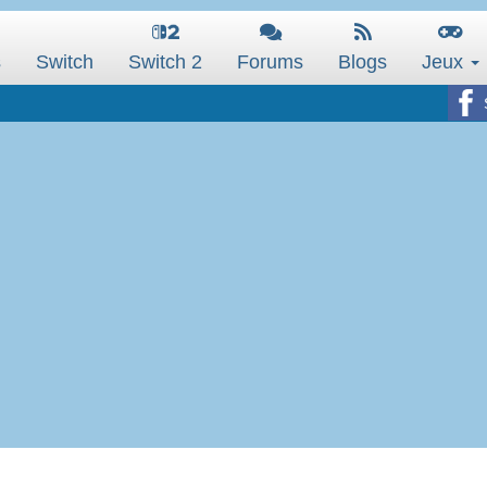
s
Switch
Switch 2
Forums
Blogs
Jeux