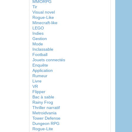
MMORPG
Tir
Visual novel
Rogue-Like
Minecraft-like
LEGO
Indies
Gestion
Mode
Inclassable
Football
Jouets connectés
Enquête
Application
Rumeur
Livre
VR
Flipper
Bac à sable
Rainy Frog
Thriller narratif
Metroidvania
Tower Defense
Dungeon RPG
Rogue-Lite