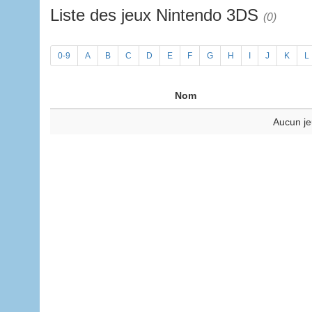
Liste des jeux Nintendo 3DS
(0)
0-9
A
B
C
D
E
F
G
H
I
J
K
L
Nom
Aucun je