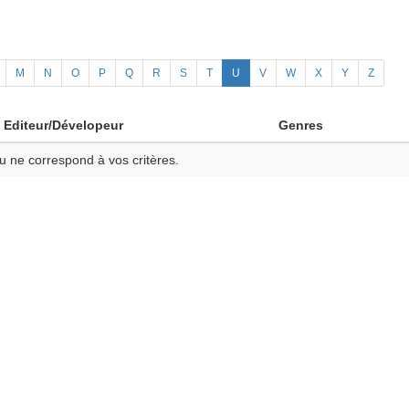
M
N
O
P
Q
R
S
T
U
V
W
X
Y
Z
Editeur/Dévelopeur
Genres
u ne correspond à vos critères.