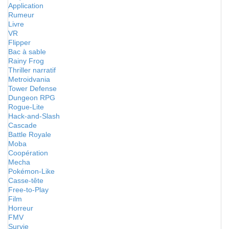
Application
Rumeur
Livre
VR
Flipper
Bac à sable
Rainy Frog
Thriller narratif
Metroidvania
Tower Defense
Dungeon RPG
Rogue-Lite
Hack-and-Slash
Cascade
Battle Royale
Moba
Coopération
Mecha
Pokémon-Like
Casse-tête
Free-to-Play
Film
Horreur
FMV
Survie