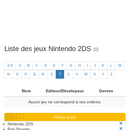
Liste des jeux Nintendo 2DS
(0)
0-9
A
B
C
D
E
F
G
H
I
J
K
L
M
N
O
P
Q
R
S
T
U
V
W
X
Y
Z
Nom
Editeur/Dévelopeur
Genres
Aucun jeu ne correspond à vos critères.
Filtres actifs
Nintendo 2DS
Rail Shooter