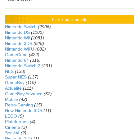
Filtrer par console
Nintendo Switch
(2906)
Nintendo DS
(1100)
Nintendo Wii
(1081)
Nintendo 3DS
(929)
Nintendo Wii U
(682)
GameCube
(422)
Nintendo 64
(315)
Nintendo Switch 2
(231)
NES
(138)
Super NES
(137)
GameBoy
(119)
Actualité
(111)
GameBoy Advance
(67)
Mobile
(42)
Retro-Gaming
(15)
New Nintendo 3DS
(11)
LEGO
(5)
Plateformes
(4)
Cinéma
(3)
Société
(2)
Nintendo 2DS
(1)