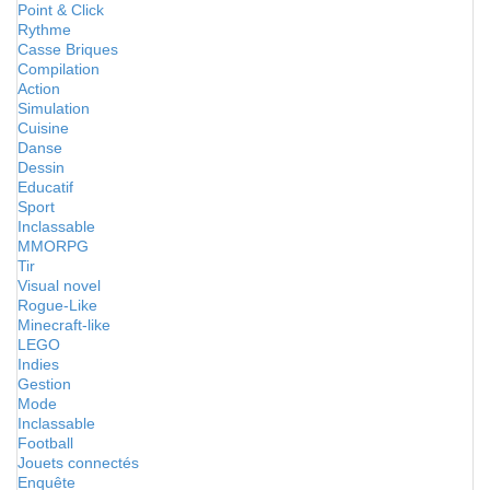
Point & Click
Rythme
Casse Briques
Compilation
Action
Simulation
Cuisine
Danse
Dessin
Educatif
Sport
Inclassable
MMORPG
Tir
Visual novel
Rogue-Like
Minecraft-like
LEGO
Indies
Gestion
Mode
Inclassable
Football
Jouets connectés
Enquête