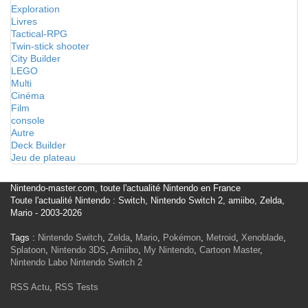
Exploration
Livres
Tactical-RPG
Twin-stick shooter
City Builder
LEGO
Multi
Cinéma
Film
console
Autre
Deck Builder
Jeu de plateau
Nintendo-master.com, toute l'actualité Nintendo en France
Toute l'actualité Nintendo : Switch, Nintendo Switch 2, amiibo, Zelda,
Mario - 2003-2026
Tags :
Nintendo Switch
,
Zelda
,
Mario
,
Pokémon
,
Metroid
,
Xenoblade
,
Splatoon
,
Nintendo 3DS
,
Amiibo
,
My Nintendo
,
Cartoon Master
,
Nintendo Labo
Nintendo Switch 2
RSS Actu
,
RSS Tests