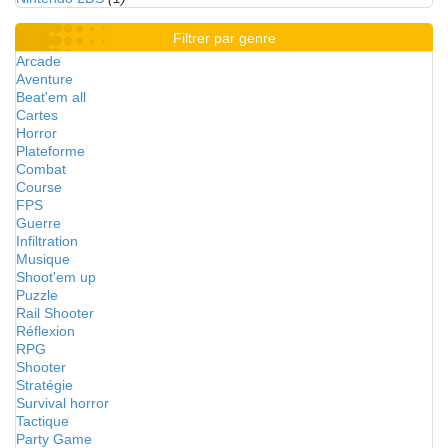
Filtrer par genre
Arcade
Aventure
Beat'em all
Cartes
Horror
Plateforme
Combat
Course
FPS
Guerre
Infiltration
Musique
Shoot'em up
Puzzle
Rail Shooter
Réflexion
RPG
Shooter
Stratégie
Survival horror
Tactique
Party Game