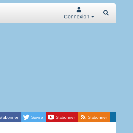
Connexion
S'abonner
Suivre
S'abonner
S'abonner