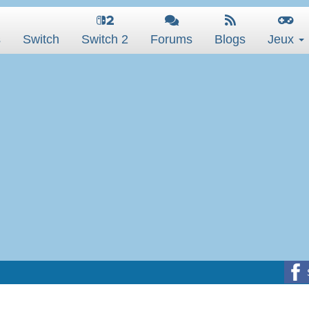
s
Switch
Switch 2
Forums
Blogs
Jeux