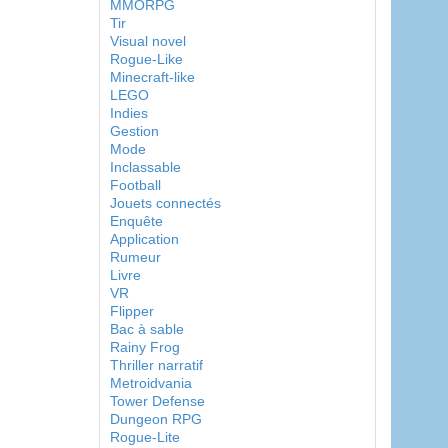
MMORPG
Tir
Visual novel
Rogue-Like
Minecraft-like
LEGO
Indies
Gestion
Mode
Inclassable
Football
Jouets connectés
Enquête
Application
Rumeur
Livre
VR
Flipper
Bac à sable
Rainy Frog
Thriller narratif
Metroidvania
Tower Defense
Dungeon RPG
Rogue-Lite