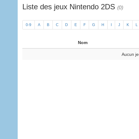
Liste des jeux Nintendo 2DS
(0)
0-9
A
B
C
D
E
F
G
H
I
J
K
L
Nom
Aucun je