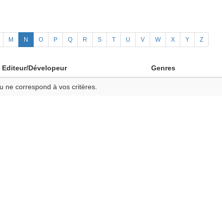
M
N
O
P
Q
R
S
T
U
V
W
X
Y
Z
Editeur/Dévelopeur
Genres
u ne correspond à vos critères.