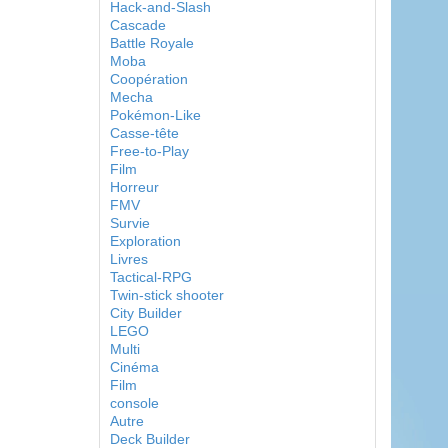
Hack-and-Slash
Cascade
Battle Royale
Moba
Coopération
Mecha
Pokémon-Like
Casse-tête
Free-to-Play
Film
Horreur
FMV
Survie
Exploration
Livres
Tactical-RPG
Twin-stick shooter
City Builder
LEGO
Multi
Cinéma
Film
console
Autre
Deck Builder