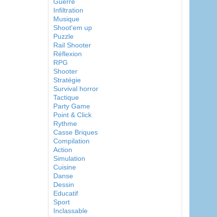
Guerre
Infiltration
Musique
Shoot'em up
Puzzle
Rail Shooter
Réflexion
RPG
Shooter
Stratégie
Survival horror
Tactique
Party Game
Point & Click
Rythme
Casse Briques
Compilation
Action
Simulation
Cuisine
Danse
Dessin
Educatif
Sport
Inclassable