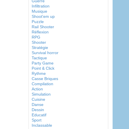
Guerre
Infiltration
Musique
Shoot'em up
Puzzle
Rail Shooter
Réflexion
RPG
Shooter
Stratégie
Survival horror
Tactique
Party Game
Point & Click
Rythme
Casse Briques
Compilation
Action
Simulation
Cuisine
Danse
Dessin
Educatif
Sport
Inclassable