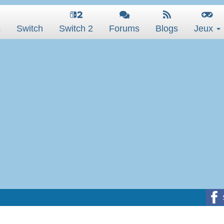
s
Switch
Switch 2
Forums
Blogs
Jeux