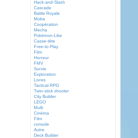
Hack-and-Slash
Cascade
Battle Royale
Moba
Coopération
Mecha
Pokémon-Like
Casse-tête
Free-to-Play
Film
Horreur
FMV
Survie
Exploration
Livres
Tactical-RPG
Twin-stick shooter
City Builder
LEGO
Multi
Cinéma
Film
console
Autre
Deck Builder