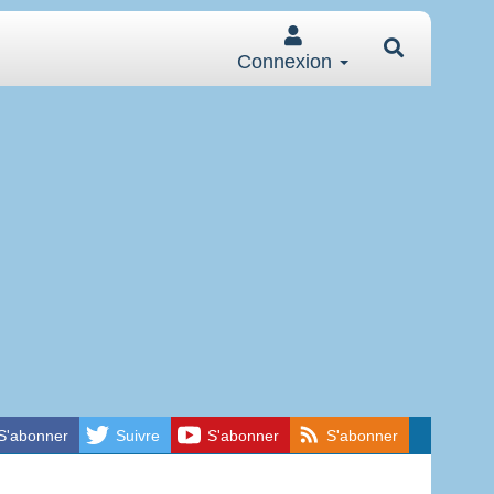
Connexion
S'abonner
Suivre
S'abonner
S'abonner