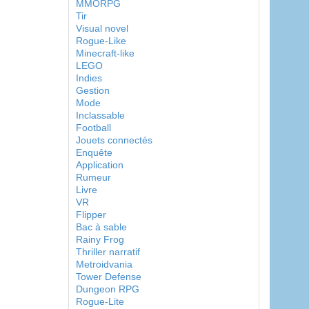
MMORPG
Tir
Visual novel
Rogue-Like
Minecraft-like
LEGO
Indies
Gestion
Mode
Inclassable
Football
Jouets connectés
Enquête
Application
Rumeur
Livre
VR
Flipper
Bac à sable
Rainy Frog
Thriller narratif
Metroidvania
Tower Defense
Dungeon RPG
Rogue-Lite