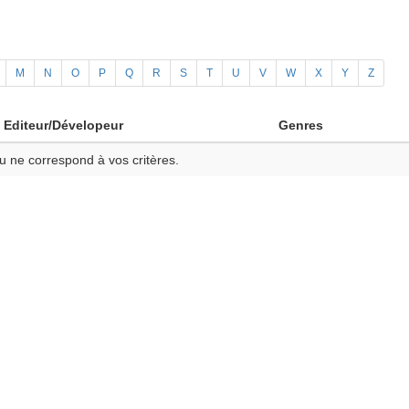
M
N
O
P
Q
R
S
T
U
V
W
X
Y
Z
Editeur/Dévelopeur
Genres
u ne correspond à vos critères.