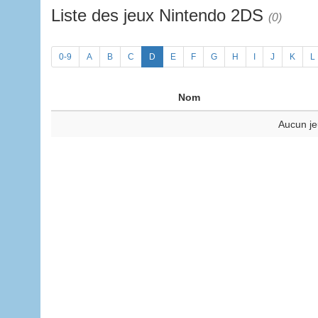
Liste des jeux Nintendo 2DS
(0)
0-9
A
B
C
D
E
F
G
H
I
J
K
L
Nom
Aucun je