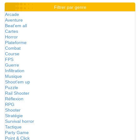
Filtrer par genre
Arcade
Aventure
Beat'em all
Cartes
Horror
Plateforme
Combat
Course
FPS
Guerre
Infiltration
Musique
Shoot'em up
Puzzle
Rail Shooter
Réflexion
RPG
Shooter
Stratégie
Survival horror
Tactique
Party Game
Point & Click