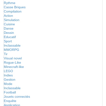
Rythme
Casse Briques
Compilation
Action
Simulation
Cuisine
Danse
Dessin
Educatif
Sport
Inclassable
MMORPG
Tir
Visual novel
Rogue-Like
Minecraft-like
LEGO
Indies
Gestion
Mode
Inclassable
Football
Jouets connectés
Enquête
Application