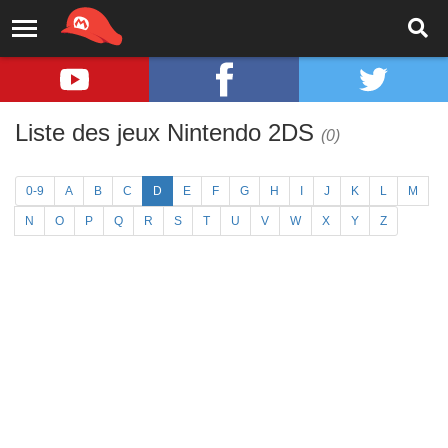
Liste des jeux Nintendo 2DS
(0)
0-9
A
B
C
D
E
F
G
H
I
J
K
L
M
N
O
P
Q
R
S
T
U
V
W
X
Y
Z