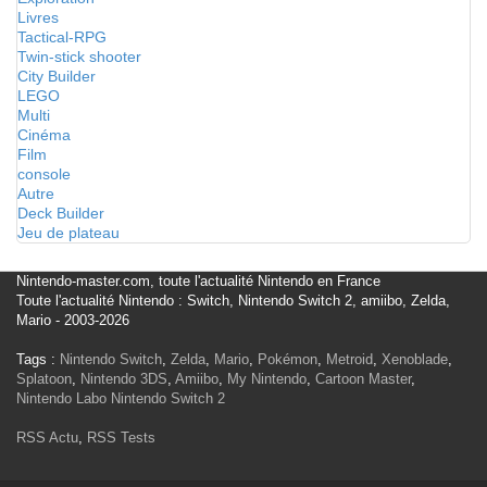
Livres
Tactical-RPG
Twin-stick shooter
City Builder
LEGO
Multi
Cinéma
Film
console
Autre
Deck Builder
Jeu de plateau
Nintendo-master.com, toute l'actualité Nintendo en France
Toute l'actualité Nintendo : Switch, Nintendo Switch 2, amiibo, Zelda,
Mario - 2003-2026
Tags :
Nintendo Switch
,
Zelda
,
Mario
,
Pokémon
,
Metroid
,
Xenoblade
,
Splatoon
,
Nintendo 3DS
,
Amiibo
,
My Nintendo
,
Cartoon Master
,
Nintendo Labo
Nintendo Switch 2
RSS Actu
,
RSS Tests