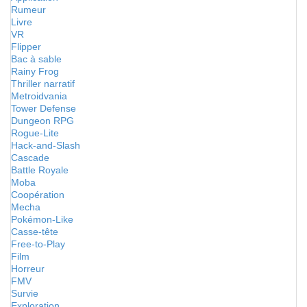
Rumeur
Livre
VR
Flipper
Bac à sable
Rainy Frog
Thriller narratif
Metroidvania
Tower Defense
Dungeon RPG
Rogue-Lite
Hack-and-Slash
Cascade
Battle Royale
Moba
Coopération
Mecha
Pokémon-Like
Casse-tête
Free-to-Play
Film
Horreur
FMV
Survie
Exploration