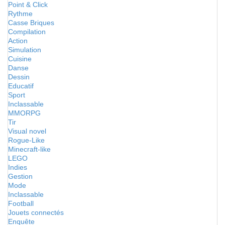
Point & Click
Rythme
Casse Briques
Compilation
Action
Simulation
Cuisine
Danse
Dessin
Educatif
Sport
Inclassable
MMORPG
Tir
Visual novel
Rogue-Like
Minecraft-like
LEGO
Indies
Gestion
Mode
Inclassable
Football
Jouets connectés
Enquête