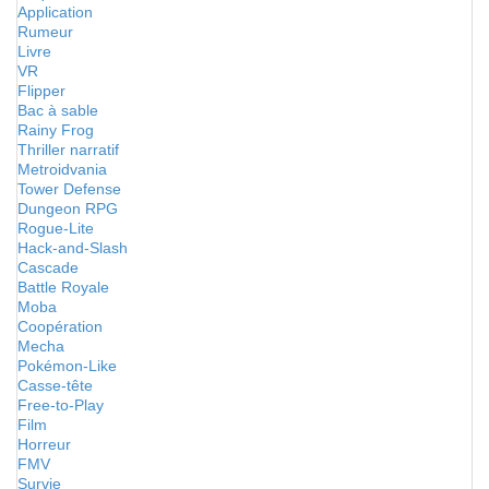
Application
Rumeur
Livre
VR
Flipper
Bac à sable
Rainy Frog
Thriller narratif
Metroidvania
Tower Defense
Dungeon RPG
Rogue-Lite
Hack-and-Slash
Cascade
Battle Royale
Moba
Coopération
Mecha
Pokémon-Like
Casse-tête
Free-to-Play
Film
Horreur
FMV
Survie