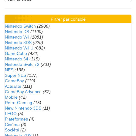
Filtrer par console
Nintendo Switch
(2906)
Nintendo DS
(1100)
Nintendo Wii
(1081)
Nintendo 3DS
(929)
Nintendo Wii U
(682)
GameCube
(422)
Nintendo 64
(315)
Nintendo Switch 2
(231)
NES
(138)
Super NES
(137)
GameBoy
(119)
Actualité
(111)
GameBoy Advance
(67)
Mobile
(42)
Retro-Gaming
(15)
New Nintendo 3DS
(11)
LEGO
(5)
Plateformes
(4)
Cinéma
(3)
Société
(2)
Nintendo 2DS
(1)