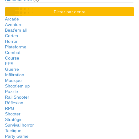
Filtrer par genre
Arcade
Aventure
Beat'em all
Cartes
Horror
Plateforme
Combat
Course
FPS
Guerre
Infiltration
Musique
Shoot'em up
Puzzle
Rail Shooter
Réflexion
RPG
Shooter
Stratégie
Survival horror
Tactique
Party Game