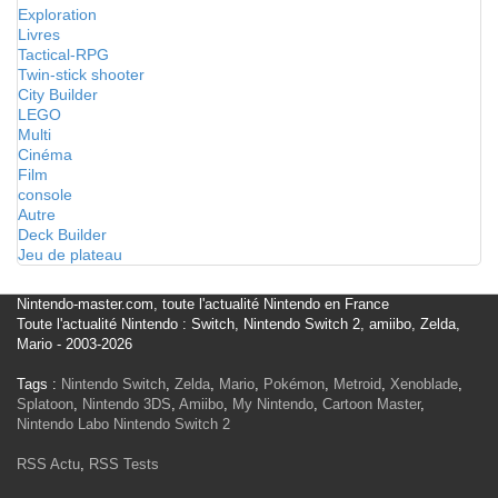
Exploration
Livres
Tactical-RPG
Twin-stick shooter
City Builder
LEGO
Multi
Cinéma
Film
console
Autre
Deck Builder
Jeu de plateau
Nintendo-master.com, toute l'actualité Nintendo en France
Toute l'actualité Nintendo : Switch, Nintendo Switch 2, amiibo, Zelda,
Mario - 2003-2026
Tags :
Nintendo Switch
,
Zelda
,
Mario
,
Pokémon
,
Metroid
,
Xenoblade
,
Splatoon
,
Nintendo 3DS
,
Amiibo
,
My Nintendo
,
Cartoon Master
,
Nintendo Labo
Nintendo Switch 2
RSS Actu
,
RSS Tests