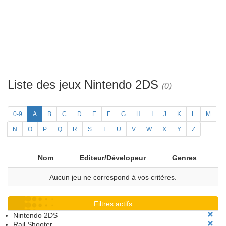
Liste des jeux Nintendo 2DS
(0)
0-9
A
B
C
D
E
F
G
H
I
J
K
L
M
N
O
P
Q
R
S
T
U
V
W
X
Y
Z
Nom
Editeur/Dévelopeur
Genres
Aucun jeu ne correspond à vos critères.
Filtres actifs
Nintendo 2DS
Rail Shooter