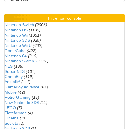
Filtrer par console
Nintendo Switch
(2906)
Nintendo DS
(1100)
Nintendo Wii
(1081)
Nintendo 3DS
(929)
Nintendo Wii U
(682)
GameCube
(422)
Nintendo 64
(315)
Nintendo Switch 2
(231)
NES
(138)
Super NES
(137)
GameBoy
(119)
Actualité
(111)
GameBoy Advance
(67)
Mobile
(42)
Retro-Gaming
(15)
New Nintendo 3DS
(11)
LEGO
(5)
Plateformes
(4)
Cinéma
(3)
Société
(2)
Nintendo 2DS
(1)