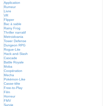
Application
Rumeur
Livre
VR
Flipper
Bac à sable
Rainy Frog
Thriller narratif
Metroidvania
Tower Defense
Dungeon RPG
Rogue-Lite
Hack-and-Slash
Cascade
Battle Royale
Moba
Coopération
Mecha
Pokémon-Like
Casse-tête
Free-to-Play
Film
Horreur
FMV
Survie