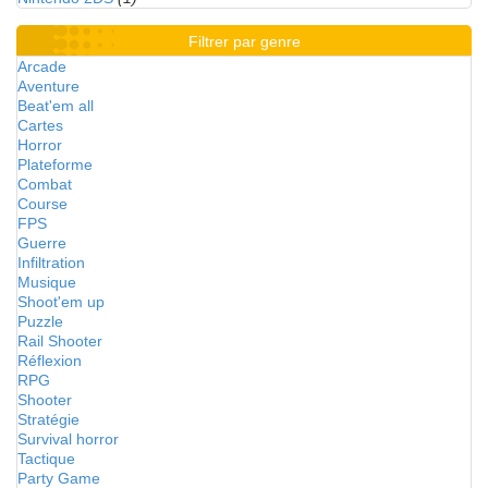
Filtrer par genre
Arcade
Aventure
Beat'em all
Cartes
Horror
Plateforme
Combat
Course
FPS
Guerre
Infiltration
Musique
Shoot'em up
Puzzle
Rail Shooter
Réflexion
RPG
Shooter
Stratégie
Survival horror
Tactique
Party Game