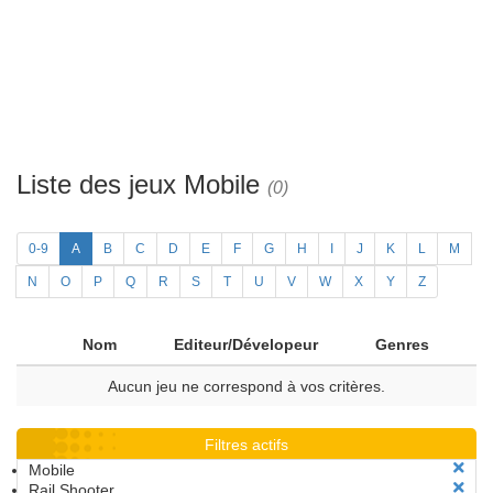
Liste des jeux Mobile
(0)
0-9
A
B
C
D
E
F
G
H
I
J
K
L
M
N
O
P
Q
R
S
T
U
V
W
X
Y
Z
Nom
Editeur/Dévelopeur
Genres
Aucun jeu ne correspond à vos critères.
Filtres actifs
Mobile
Rail Shooter