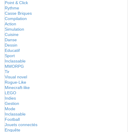
Point & Click
Rythme
Casse Briques
Compilation
Action
Simulation
Cuisine
Danse
Dessin
Educatif
Sport
Inclassable
MMORPG
Tir
Visual novel
Rogue-Like
Minecraft-like
LEGO
Indies
Gestion
Mode
Inclassable
Football
Jouets connectés
Enquête