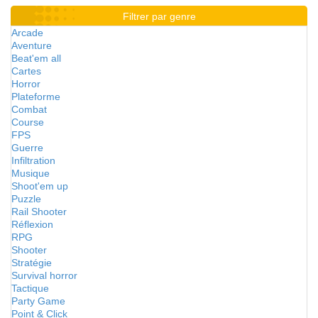
Filtrer par genre
Arcade
Aventure
Beat'em all
Cartes
Horror
Plateforme
Combat
Course
FPS
Guerre
Infiltration
Musique
Shoot'em up
Puzzle
Rail Shooter
Réflexion
RPG
Shooter
Stratégie
Survival horror
Tactique
Party Game
Point & Click