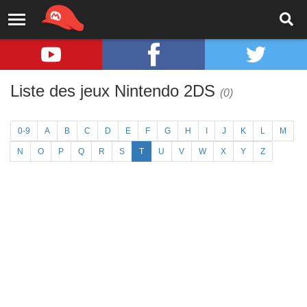
Liste des jeux Nintendo 2DS
(0)
0-9
A
B
C
D
E
F
G
H
I
J
K
L
M
N
O
P
Q
R
S
T
U
V
W
X
Y
Z