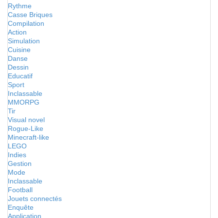
Rythme
Casse Briques
Compilation
Action
Simulation
Cuisine
Danse
Dessin
Educatif
Sport
Inclassable
MMORPG
Tir
Visual novel
Rogue-Like
Minecraft-like
LEGO
Indies
Gestion
Mode
Inclassable
Football
Jouets connectés
Enquête
Application