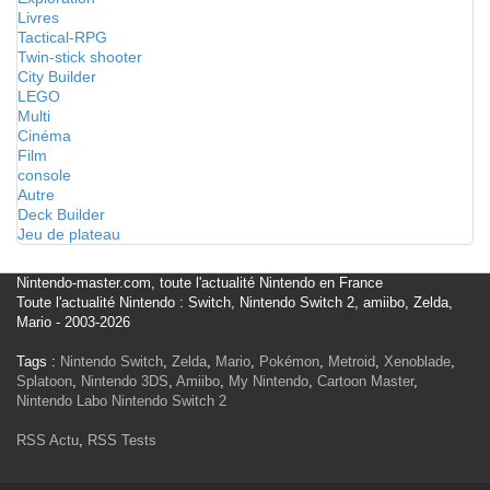
Livres
Tactical-RPG
Twin-stick shooter
City Builder
LEGO
Multi
Cinéma
Film
console
Autre
Deck Builder
Jeu de plateau
Nintendo-master.com, toute l'actualité Nintendo en France
Toute l'actualité Nintendo : Switch, Nintendo Switch 2, amiibo, Zelda,
Mario - 2003-2026
Tags :
Nintendo Switch
,
Zelda
,
Mario
,
Pokémon
,
Metroid
,
Xenoblade
,
Splatoon
,
Nintendo 3DS
,
Amiibo
,
My Nintendo
,
Cartoon Master
,
Nintendo Labo
Nintendo Switch 2
RSS Actu
,
RSS Tests