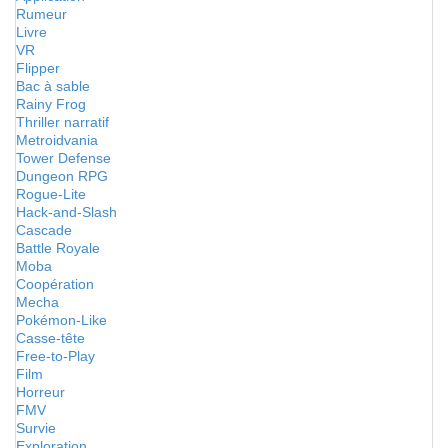
Rumeur
Livre
VR
Flipper
Bac à sable
Rainy Frog
Thriller narratif
Metroidvania
Tower Defense
Dungeon RPG
Rogue-Lite
Hack-and-Slash
Cascade
Battle Royale
Moba
Coopération
Mecha
Pokémon-Like
Casse-tête
Free-to-Play
Film
Horreur
FMV
Survie
Exploration