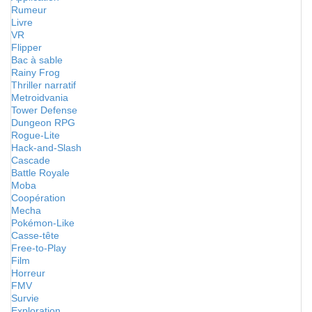
Rumeur
Livre
VR
Flipper
Bac à sable
Rainy Frog
Thriller narratif
Metroidvania
Tower Defense
Dungeon RPG
Rogue-Lite
Hack-and-Slash
Cascade
Battle Royale
Moba
Coopération
Mecha
Pokémon-Like
Casse-tête
Free-to-Play
Film
Horreur
FMV
Survie
Exploration