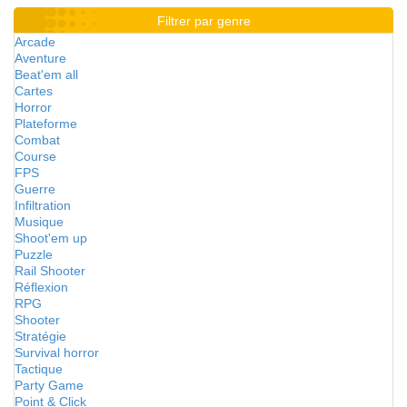
Filtrer par genre
Arcade
Aventure
Beat'em all
Cartes
Horror
Plateforme
Combat
Course
FPS
Guerre
Infiltration
Musique
Shoot'em up
Puzzle
Rail Shooter
Réflexion
RPG
Shooter
Stratégie
Survival horror
Tactique
Party Game
Point & Click