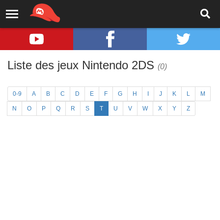
Liste des jeux Nintendo 2DS
(0)
0-9
A
B
C
D
E
F
G
H
I
J
K
L
M
N
O
P
Q
R
S
T
U
V
W
X
Y
Z