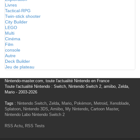
Livres
Tactical-RPG
Twin-stick shooter
City Builder
LEGO
Multi
Cinéma
Film
console
Autre
Deck Builder
Jeu de plateau
Nintendo-master.com, toute l'actualité Nintendo en France
Toute l'actualité Nintendo : Switch, Nintendo Switch 2, amiibo, Zelda,
Mario - 2003-2026
Tags :
Nintendo Switch
,
Zelda
,
Mario
,
Pokémon
,
Metroid
,
Xenoblade
,
Splatoon
,
Nintendo 3DS
,
Amiibo
,
My Nintendo
,
Cartoon Master
,
Nintendo Labo
Nintendo Switch 2
RSS Actu
,
RSS Tests