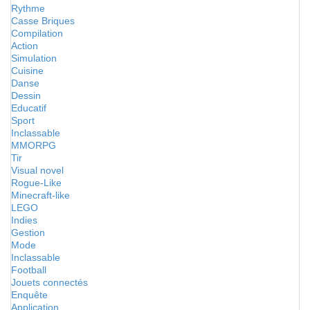
Rythme
Casse Briques
Compilation
Action
Simulation
Cuisine
Danse
Dessin
Educatif
Sport
Inclassable
MMORPG
Tir
Visual novel
Rogue-Like
Minecraft-like
LEGO
Indies
Gestion
Mode
Inclassable
Football
Jouets connectés
Enquête
Application