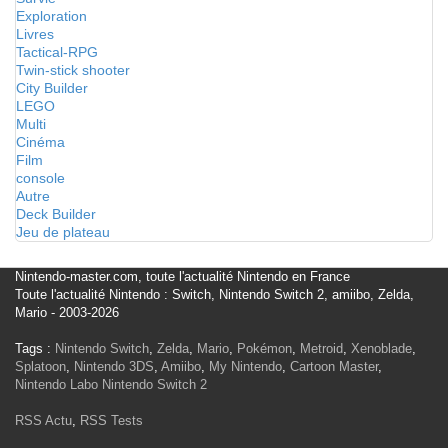
Exploration
Livres
Tactical-RPG
Twin-stick shooter
City Builder
LEGO
Multi
Cinéma
Film
console
Autre
Deck Builder
Jeu de plateau
Nintendo-master.com, toute l'actualité Nintendo en France
Toute l'actualité Nintendo : Switch, Nintendo Switch 2, amiibo, Zelda,
Mario - 2003-2026
Tags :
Nintendo Switch
,
Zelda
,
Mario
,
Pokémon
,
Metroid
,
Xenoblade
,
Splatoon
,
Nintendo 3DS
,
Amiibo
,
My Nintendo
,
Cartoon Master
,
Nintendo Labo
Nintendo Switch 2
RSS Actu
,
RSS Tests