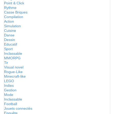
Point & Click
Rythme
Casse Briques
Compilation
Action
Simulation
Cuisine
Danse
Dessin
Educatif
Sport
Inclassable
MMORPG
Tir
Visual novel
Rogue-Like
Minecraft-like
LEGO
Indies
Gestion
Mode
Inclassable
Football
Jouets connectés
Enquête