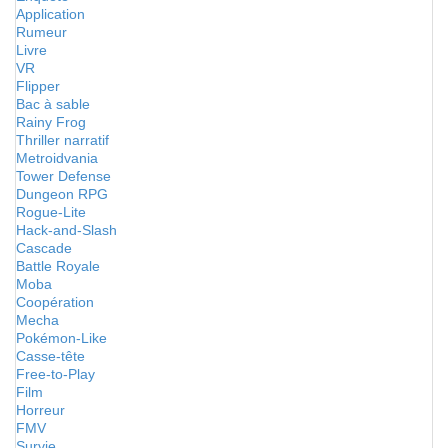
Application
Rumeur
Livre
VR
Flipper
Bac à sable
Rainy Frog
Thriller narratif
Metroidvania
Tower Defense
Dungeon RPG
Rogue-Lite
Hack-and-Slash
Cascade
Battle Royale
Moba
Coopération
Mecha
Pokémon-Like
Casse-tête
Free-to-Play
Film
Horreur
FMV
Survie