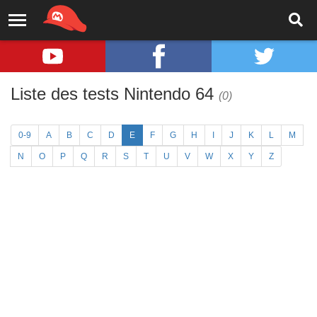
Liste des tests Nintendo 64
(0)
0-9
A
B
C
D
E
F
G
H
I
J
K
L
M
N
O
P
Q
R
S
T
U
V
W
X
Y
Z