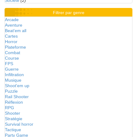
Société
(2)
Filtrer par genre
Arcade
Aventure
Beat'em all
Cartes
Horror
Plateforme
Combat
Course
FPS
Guerre
Infiltration
Musique
Shoot'em up
Puzzle
Rail Shooter
Réflexion
RPG
Shooter
Stratégie
Survival horror
Tactique
Party Game