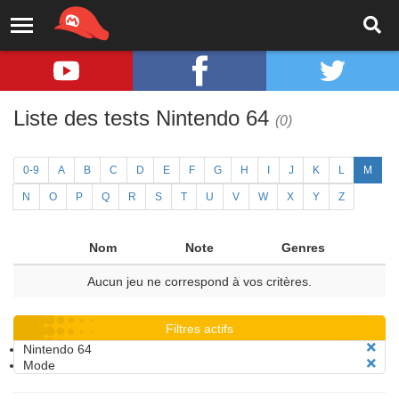
Liste des tests Nintendo 64
(0)
0-9
A
B
C
D
E
F
G
H
I
J
K
L
M
N
O
P
Q
R
S
T
U
V
W
X
Y
Z
Nom
Note
Genres
Aucun jeu ne correspond à vos critères.
Filtres actifs
Nintendo 64
Mode