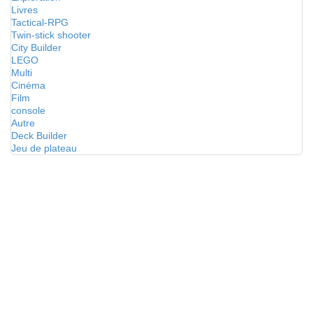
Livres
Tactical-RPG
Twin-stick shooter
City Builder
LEGO
Multi
Cinéma
Film
console
Autre
Deck Builder
Jeu de plateau