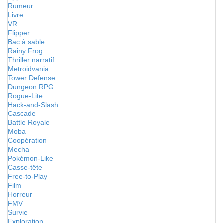
Rumeur
Livre
VR
Flipper
Bac à sable
Rainy Frog
Thriller narratif
Metroidvania
Tower Defense
Dungeon RPG
Rogue-Lite
Hack-and-Slash
Cascade
Battle Royale
Moba
Coopération
Mecha
Pokémon-Like
Casse-tête
Free-to-Play
Film
Horreur
FMV
Survie
Exploration