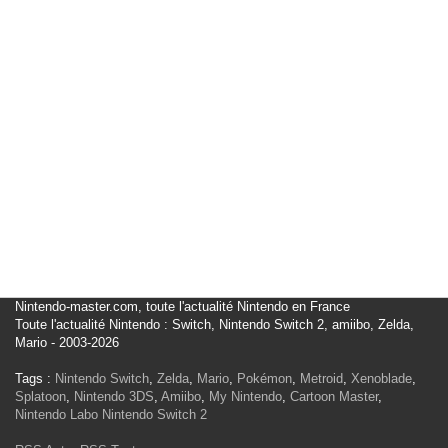
Nintendo-master.com, toute l'actualité Nintendo en France
Toute l'actualité Nintendo : Switch, Nintendo Switch 2, amiibo, Zelda,
Mario - 2003-2026
Tags :
Nintendo Switch
,
Zelda
,
Mario
,
Pokémon
,
Metroid
,
Xenoblade
,
Splatoon
,
Nintendo 3DS
,
Amiibo
,
My Nintendo
,
Cartoon Master
,
Nintendo Labo
Nintendo Switch 2