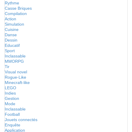
Rythme
Casse Briques
Compilation
Action
Simulation
Cuisine
Danse
Dessin
Educatif
Sport
Inclassable
MMORPG
Tir
Visual novel
Rogue-Like
Minecraft-like
LEGO
Indies
Gestion
Mode
Inclassable
Football
Jouets connectés
Enquête
Application