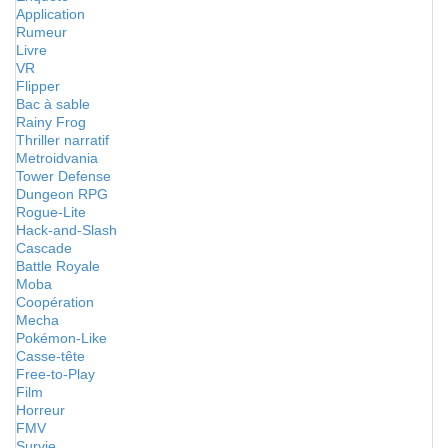
Application
Rumeur
Livre
VR
Flipper
Bac à sable
Rainy Frog
Thriller narratif
Metroidvania
Tower Defense
Dungeon RPG
Rogue-Lite
Hack-and-Slash
Cascade
Battle Royale
Moba
Coopération
Mecha
Pokémon-Like
Casse-tête
Free-to-Play
Film
Horreur
FMV
Survie