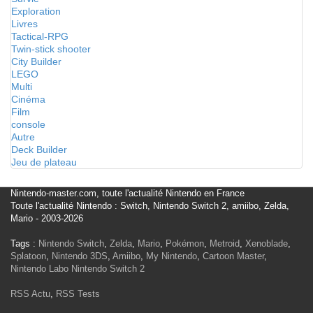
Exploration
Livres
Tactical-RPG
Twin-stick shooter
City Builder
LEGO
Multi
Cinéma
Film
console
Autre
Deck Builder
Jeu de plateau
Nintendo-master.com, toute l'actualité Nintendo en France
Toute l'actualité Nintendo : Switch, Nintendo Switch 2, amiibo, Zelda,
Mario - 2003-2026
Tags :
Nintendo Switch
,
Zelda
,
Mario
,
Pokémon
,
Metroid
,
Xenoblade
,
Splatoon
,
Nintendo 3DS
,
Amiibo
,
My Nintendo
,
Cartoon Master
,
Nintendo Labo
Nintendo Switch 2
RSS Actu
,
RSS Tests