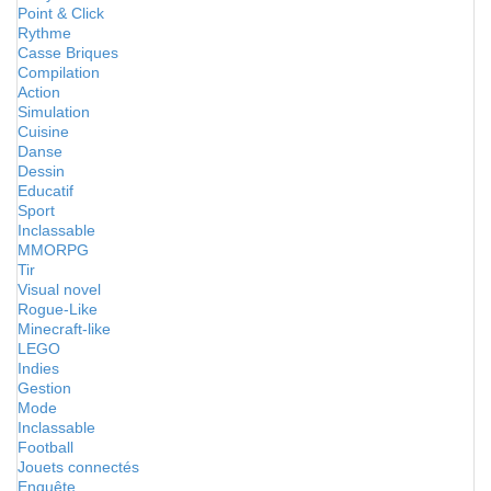
Point & Click
Rythme
Casse Briques
Compilation
Action
Simulation
Cuisine
Danse
Dessin
Educatif
Sport
Inclassable
MMORPG
Tir
Visual novel
Rogue-Like
Minecraft-like
LEGO
Indies
Gestion
Mode
Inclassable
Football
Jouets connectés
Enquête