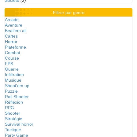
Société
(2)
Filtrer par genre
Arcade
Aventure
Beat'em all
Cartes
Horror
Plateforme
Combat
Course
FPS
Guerre
Infiltration
Musique
Shoot'em up
Puzzle
Rail Shooter
Réflexion
RPG
Shooter
Stratégie
Survival horror
Tactique
Party Game