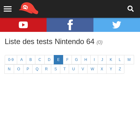
Liste des tests Nintendo 64
(0)
0-9
A
B
C
D
E
F
G
H
I
J
K
L
M
N
O
P
Q
R
S
T
U
V
W
X
Y
Z