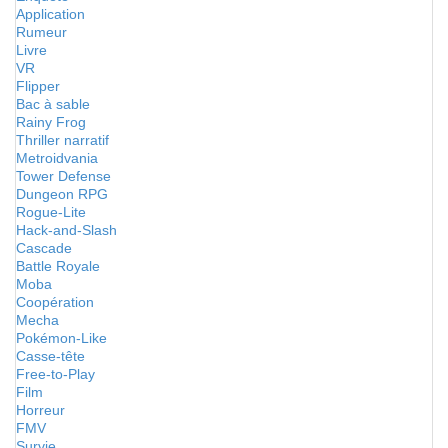
Application
Rumeur
Livre
VR
Flipper
Bac à sable
Rainy Frog
Thriller narratif
Metroidvania
Tower Defense
Dungeon RPG
Rogue-Lite
Hack-and-Slash
Cascade
Battle Royale
Moba
Coopération
Mecha
Pokémon-Like
Casse-tête
Free-to-Play
Film
Horreur
FMV
Survie