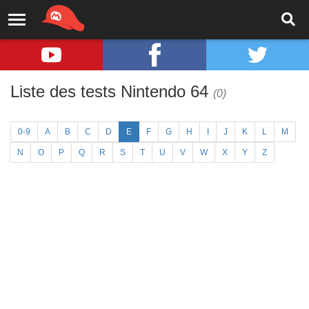
Liste des tests Nintendo 64
(0)
0-9
A
B
C
D
E
F
G
H
I
J
K
L
M
N
O
P
Q
R
S
T
U
V
W
X
Y
Z