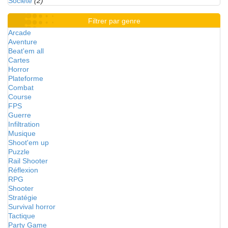
Société
(2)
Filtrer par genre
Arcade
Aventure
Beat'em all
Cartes
Horror
Plateforme
Combat
Course
FPS
Guerre
Infiltration
Musique
Shoot'em up
Puzzle
Rail Shooter
Réflexion
RPG
Shooter
Stratégie
Survival horror
Tactique
Party Game