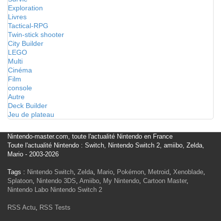
Exploration
Livres
Tactical-RPG
Twin-stick shooter
City Builder
LEGO
Multi
Cinéma
Film
console
Autre
Deck Builder
Jeu de plateau
Nintendo-master.com, toute l'actualité Nintendo en France
Toute l'actualité Nintendo : Switch, Nintendo Switch 2, amiibo, Zelda,
Mario - 2003-2026
Tags :
Nintendo Switch
,
Zelda
,
Mario
,
Pokémon
,
Metroid
,
Xenoblade
,
Splatoon
,
Nintendo 3DS
,
Amiibo
,
My Nintendo
,
Cartoon Master
,
Nintendo Labo
Nintendo Switch 2
RSS Actu
,
RSS Tests