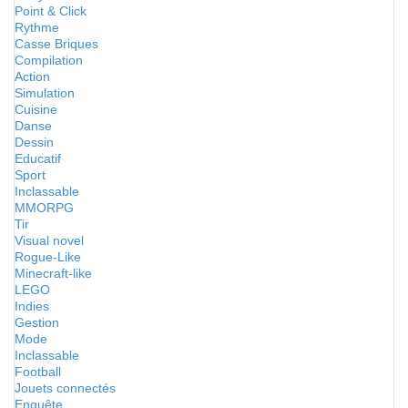
Point & Click
Rythme
Casse Briques
Compilation
Action
Simulation
Cuisine
Danse
Dessin
Educatif
Sport
Inclassable
MMORPG
Tir
Visual novel
Rogue-Like
Minecraft-like
LEGO
Indies
Gestion
Mode
Inclassable
Football
Jouets connectés
Enquête